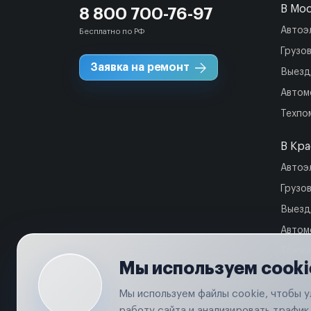
В Мо
8 800 700-76-97
Автоэ
Бесплатно по РФ
Грузо
Заявка на ремонт
Выезд
Автом
Техпо
В Кр
Автоэ
Грузо
Выезд
Автом
Техпо
Мы используем cooki
Мы используем файлы cookie, чтобы 
работу сайта и анализировать трафик