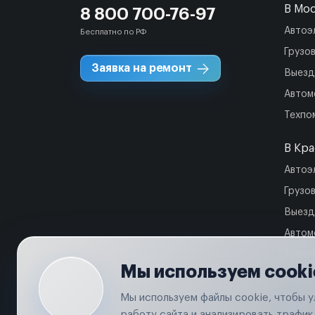
В Мо
8 800 700-76-97
Автоэ
Бесплатно по РФ
Грузо
Заявка на ремонт
Выезд
Автом
Техпо
В Кр
Автоэ
Грузо
Выезд
Автом
Техпо
Мы используем cooki
Мы используем файлы cookie, чтобы 
работу сайта и анализировать трафик