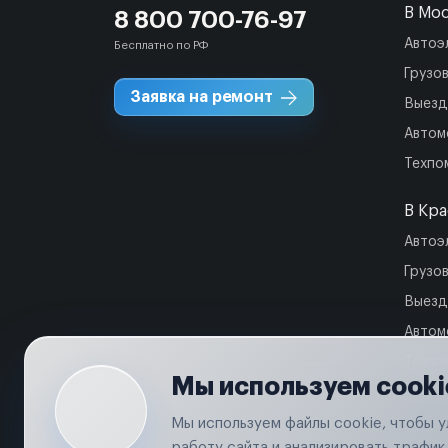
В Мо
8 800 700-76-97
Автоэ
Бесплатно по РФ
Грузо
Заявка на ремонт
Выезд
Автом
Техпо
В Кр
Автоэ
Грузо
Выезд
Автом
Техпо
Мы используем cooki
Мы используем файлы cookie, чтобы 
работу сайта и анализировать трафик