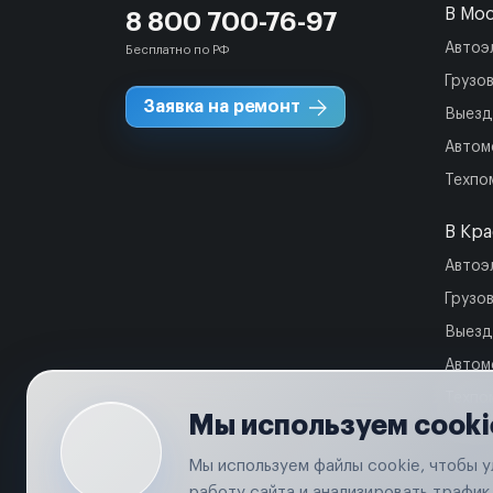
В Мо
8 800 700-76-97
Автоэ
Бесплатно по РФ
Грузо
Заявка на ремонт
Выезд
Автом
Техпо
В Кр
Автоэ
Грузо
Выезд
Автом
Техпо
Мы используем cooki
Мы используем файлы cookie, чтобы 
работу сайта и анализировать трафик