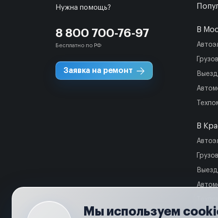
Попул
Нужна помощь?
В Мо
8 800 700-76-97
Автоэ
Бесплатно по РФ
Грузо
Заявка на ремонт
Выезд
Автом
Техпо
В Кр
Автоэ
Грузо
Выезд
Автом
Техпо
Мы используем cooki