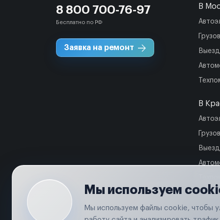
В Мо
8 800 700-76-97
Автоэ
Бесплатно по РФ
Грузо
Заявка на ремонт
Выезд
Автом
Техпо
В Кр
Автоэ
Грузо
Выезд
Автом
Техпо
Мы используем cooki
Мы используем файлы cookie, чтобы 
работу сайта и анализировать трафик