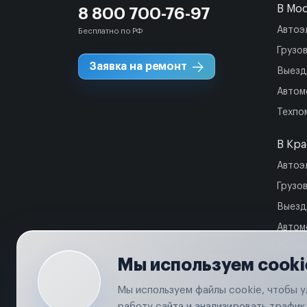
В Мо
8 800 700-76-97
Автоэ
Бесплатно по РФ
Грузо
Заявка на ремонт
Выезд
Автом
Техпо
В Кр
Автоэ
Грузо
Выезд
Автом
Техпо
Мы используем cooki
Мы используем файлы cookie, чтобы 
работу сайта и анализировать трафик