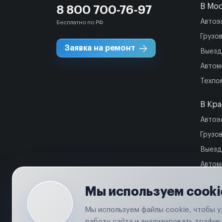
В Мо
8 800 700-76-97
Автоэ
Бесплатно по РФ
Грузо
Заявка на ремонт
Выезд
Автом
Техпо
В Кр
Автоэ
Грузо
Выезд
Автом
Техпо
Мы используем cooki
Мы используем файлы cookie, чтобы 
работу сайта и анализировать трафик