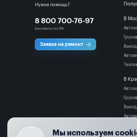
Попул
Нужна помощь?
В Мо
8 800 700-76-97
Автоэ
Бесплатно по РФ
Грузо
Заявка на ремонт
Выезд
Автом
Техпо
В Кр
Автоэ
Грузо
Выезд
Автом
Техпо
Мы используем cooki