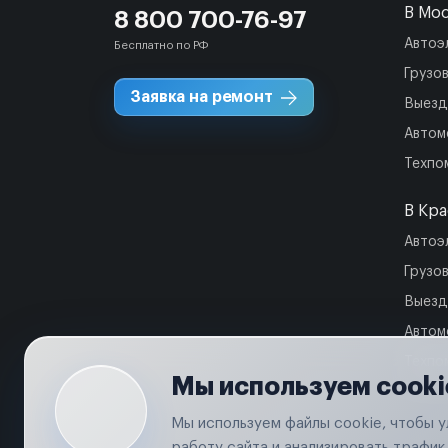
В Мо
8 800 700-76-97
Автоэ
Бесплатно по РФ
Грузо
Заявка на ремонт
Выезд
Автом
Техпо
В Кр
Автоэ
Грузо
Выезд
Автом
Техпо
Мы используем cooki
Мы используем файлы cookie, чтобы 
работу сайта и анализировать трафик