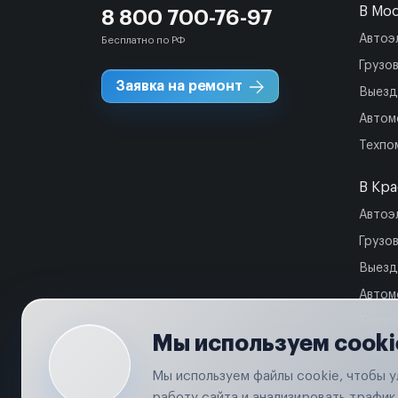
В Мо
8 800 700-76-97
Автоэ
Бесплатно по РФ
Грузо
Заявка на ремонт
Выезд
Автом
Техпо
В Кр
Автоэ
Грузо
Выезд
Автом
Техпо
Мы используем cooki
Мы используем файлы cookie, чтобы 
работу сайта и анализировать трафик