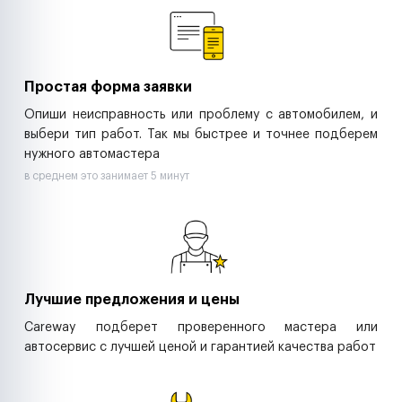
Ритейл-сети
Управляющие компании
Страховые компании
B2B-дистрибьюторы
Простая форма заявки
Опиши неисправность или проблему с автомобилем, и
выбери тип работ. Так мы быстрее и точнее подберем
нужного автомастера
в среднем это занимает 5 минут
Лучшие предложения и цены
Careway подберет проверенного мастера или
автосервис с лучшей ценой и гарантией качества работ