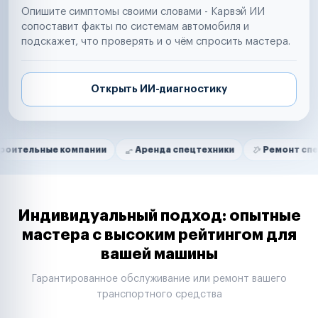
Опишите симптомы своими словами - Карвэй ИИ
сопоставит факты по системам автомобиля и
подскажет, что проверять и о чём спросить мастера.
Открыть ИИ-диагностику
Нам доверяют
Частные автолюбители
е компании
Аренда спецтехники
Ремонт спецтехники
Маркетплейсы
Службы доставки
Логистические компании
Транспортные компании
Таксопарки
Индивидуальный подход: опытные
Автопарки
мастера с высоким рейтингом для
Автодилеры
вашей машины
Сервисные центры
Поставщики запчастей
Гарантированное обслуживание или ремонт вашего
Строительные компании
транспортного средства
Аренда спецтехники
Ремонт спецтехники