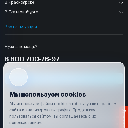
В Красноярске
В Екатеринбурге
Все наши услуги
Нужна помощь?
8 800 700-76-97
Бесплатно по РФ
Заявка на ремонт
Мы используем cookies
Мы используем файлы cookie, чтобы улучшить работу
сайта и анализировать трафик. Продолжая
Условия использования
Удаление аккаунта
пользоваться сайтом, вы соглашаетесь с их
Вся информация, представленная на сайте, носит исключительно
информационный характер и не является публичной офертой в
использованием.
соответствии с положениями статьи 437 (п. 2) Гражданского кодекса
Российской Федерации