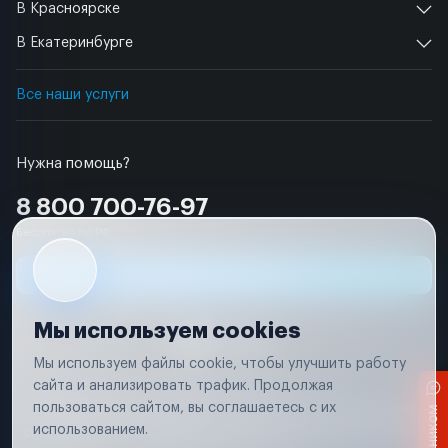
В Красноярске
В Екатеринбурге
Все наши услуги
Нужна помощь?
8 800 700-76-97
Бесплатно по РФ
Заявка на ремонт
Мы используем cookies
Мы используем файлы cookie, чтобы улучшить работу
сайта и анализировать трафик. Продолжая
Условия использования
пользоваться сайтом, вы соглашаетесь с их
Вся информация, представленная на сайте, носит исключительно
информационный характер и не является публичной офертой в
использованием.
соответствии с положениями статьи 437 (п. 2) Гражданского кодекса
Российской Федерации