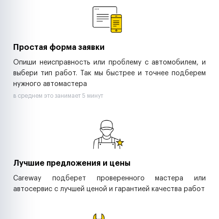
Ритейл-сети
Управляющие компании
Страховые компании
B2B-дистрибьюторы
Простая форма заявки
Опиши неисправность или проблему с автомобилем, и
выбери тип работ. Так мы быстрее и точнее подберем
нужного автомастера
в среднем это занимает 5 минут
Лучшие предложения и цены
Careway подберет проверенного мастера или
автосервис с лучшей ценой и гарантией качества работ