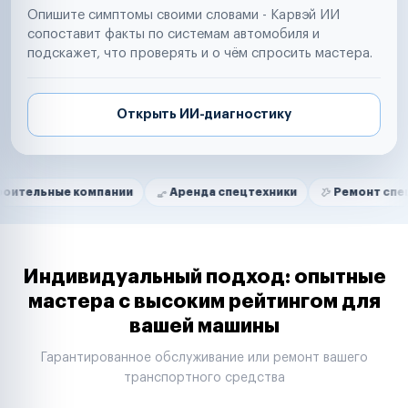
Опишите симптомы своими словами - Карвэй ИИ
сопоставит факты по системам автомобиля и
подскажет, что проверять и о чём спросить мастера.
Открыть ИИ-диагностику
Нам доверяют
Частные автолюбители
е компании
Аренда спецтехники
Ремонт спецтехники
Маркетплейсы
Службы доставки
Логистические компании
Транспортные компании
Таксопарки
Индивидуальный подход: опытные
Автопарки
мастера с высоким рейтингом для
Автодилеры
вашей машины
Сервисные центры
Поставщики запчастей
Гарантированное обслуживание или ремонт вашего
Строительные компании
транспортного средства
Аренда спецтехники
Ремонт спецтехники