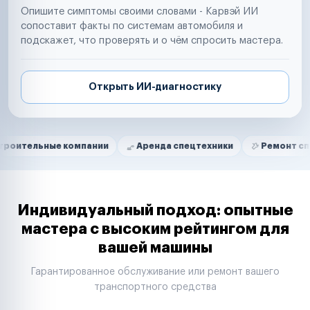
Опишите симптомы своими словами - Карвэй ИИ
сопоставит факты по системам автомобиля и
подскажет, что проверять и о чём спросить мастера.
Открыть ИИ-диагностику
Нам доверяют
Частные автолюбители
ые компании
Аренда спецтехники
Ремонт спецтехники
Маркетплейсы
Службы доставки
Логистические компании
Транспортные компании
Таксопарки
Индивидуальный подход: опытные
Автопарки
мастера с высоким рейтингом для
Автодилеры
вашей машины
Сервисные центры
Поставщики запчастей
Гарантированное обслуживание или ремонт вашего
Строительные компании
транспортного средства
Аренда спецтехники
Ремонт спецтехники