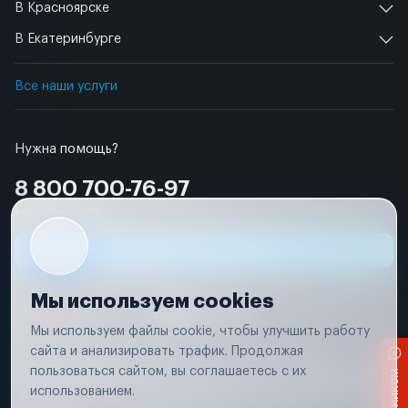
В Красноярске
В Екатеринбурге
Все наши услуги
Нужна помощь?
8 800 700-76-97
Бесплатно по РФ
Заявка на ремонт
Мы используем cookies
Мы используем файлы cookie, чтобы улучшить работу
сайта и анализировать трафик. Продолжая
Условия использования
Удаление аккаунта
пользоваться сайтом, вы соглашаетесь с их
Вся информация, представленная на сайте, носит исключительно
информационный характер и не является публичной офертой в
использованием.
соответствии с положениями статьи 437 (п. 2) Гражданского кодекса
Российской Федерации