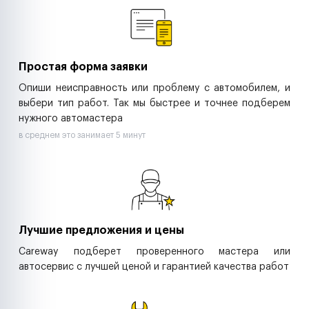
Ритейл-сети
Управляющие компании
Страховые компании
B2B-дистрибьюторы
Простая форма заявки
Опиши неисправность или проблему с автомобилем, и
выбери тип работ. Так мы быстрее и точнее подберем
нужного автомастера
в среднем это занимает 5 минут
Лучшие предложения и цены
Careway подберет проверенного мастера или
автосервис с лучшей ценой и гарантией качества работ