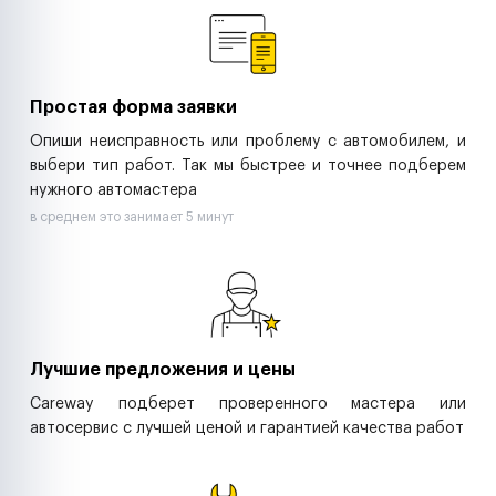
Ритейл-сети
Управляющие компании
Страховые компании
B2B-дистрибьюторы
Простая форма заявки
Опиши неисправность или проблему с автомобилем, и
выбери тип работ. Так мы быстрее и точнее подберем
нужного автомастера
в среднем это занимает 5 минут
Лучшие предложения и цены
Careway подберет проверенного мастера или
автосервис с лучшей ценой и гарантией качества работ