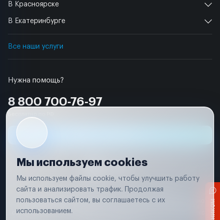
В Красноярске
В Екатеринбурге
Все наши услуги
Нужна помощь?
8 800 700-76-97
Бесплатно по РФ
Заявка на ремонт
Мы используем cookies
Мы используем файлы cookie, чтобы улучшить работу
сайта и анализировать трафик. Продолжая
Условия использования
Удаление аккаунта
пользоваться сайтом, вы соглашаетесь с их
Вся информация, представленная на сайте, носит исключительно
информационный характер и не является публичной офертой в
использованием.
соответствии с положениями статьи 437 (п. 2) Гражданского кодекса
Российской Федерации