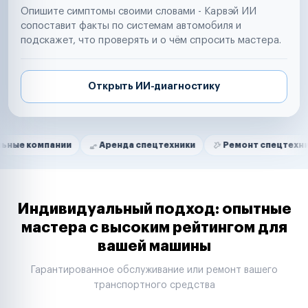
Опишите симптомы своими словами - Карвэй ИИ
сопоставит факты по системам автомобиля и
подскажет, что проверять и о чём спросить мастера.
Открыть ИИ-диагностику
Нам доверяют
Частные автолюбители
ании
Аренда спецтехники
Ремонт спецтехники
Ри
Маркетплейсы
Службы доставки
Логистические компании
Транспортные компании
Таксопарки
Индивидуальный подход: опытные
Автопарки
мастера с высоким рейтингом для
Автодилеры
вашей машины
Сервисные центры
Поставщики запчастей
Гарантированное обслуживание или ремонт вашего
Строительные компании
транспортного средства
Аренда спецтехники
Ремонт спецтехники