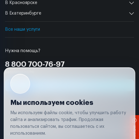
В Красноярске
В Екатеринбурге
Все наши услуги
Нужна помощь?
8 800 700-76-97
Бесплатно по РФ
Заявка на ремонт
Мы используем cookies
Мы используем файлы cookie, чтобы улучшить работу
сайта и анализировать трафик. Продолжая
Условия использования
пользоваться сайтом, вы соглашаетесь с их
Вся информация, представленная на сайте, носит исключительно
информационный характер и не является публичной офертой в
использованием.
соответствии с положениями статьи 437 (п. 2) Гражданского кодекса
Российской Федерации