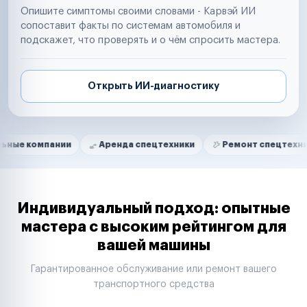
Опишите симптомы своими словами - Карвэй ИИ
сопоставит факты по системам автомобиля и
подскажет, что проверять и о чём спросить мастера.
Открыть ИИ-диагностику
Нам доверяют
Частные автолюбители
пании
Аренда спецтехники
Ремонт спецтехники
Р
Маркетплейсы
Службы доставки
Логистические компании
Транспортные компании
Таксопарки
Индивидуальный подход: опытные
Автопарки
мастера с высоким рейтингом для
Автодилеры
вашей машины
Сервисные центры
Поставщики запчастей
Гарантированное обслуживание или ремонт вашего
Строительные компании
транспортного средства
Аренда спецтехники
Ремонт спецтехники