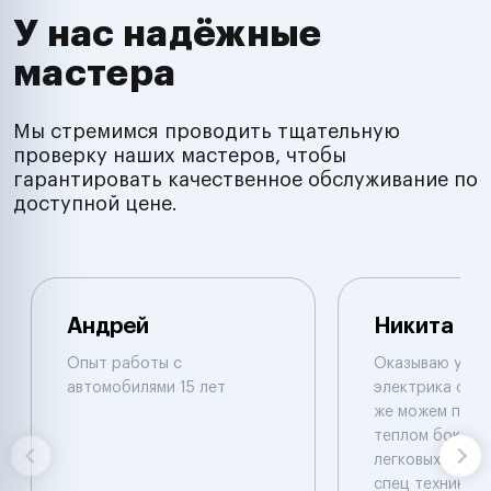
У нас надёжные
мастера
Мы стремимся проводить тщательную
проверку наших мастеров, чтобы
гарантировать качественное обслуживание по
доступной цене.
Андрей
Никита
Опыт работы с
Оказываю услуг
автомобилями 15 лет
электрика с вые
же можем приня
теплом боксе .
легковых и груз
спец техники .