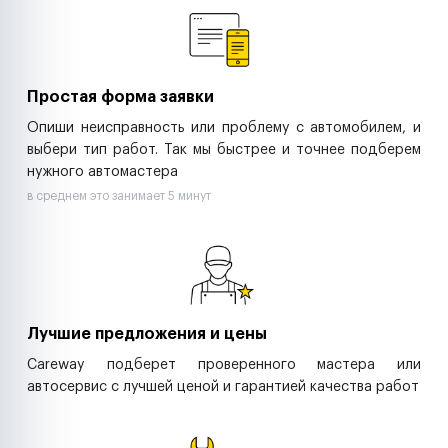
Ритейл-сети
Управляющие компании
Страховые компании
B2B-дистрибьюторы
Простая форма заявки
Опиши неисправность или проблему с автомобилем, и
выбери тип работ. Так мы быстрее и точнее подберем
нужного автомастера
в среднем это занимает 5 минут
Лучшие предложения и цены
Careway подберет проверенного мастера или
автосервис с лучшей ценой и гарантией качества работ