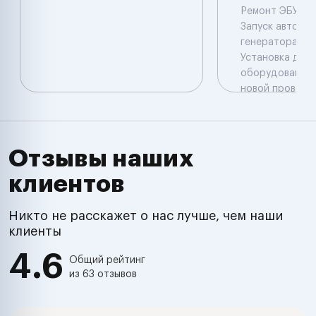
Ремонт ЭБУ( пр
Запуск авто Ре
генератора , с
Установка доп
оборудования 
новой проводк
авто Отключен
сигнализации 
иммобилайзера
авто Выезд Иж
Отзывы наших
,Удмуртия , Рос
клиентов
Никто не расскажет о нас лучше, чем наши
клиенты
4.6
Общий рейтинг
из 63 отзывов