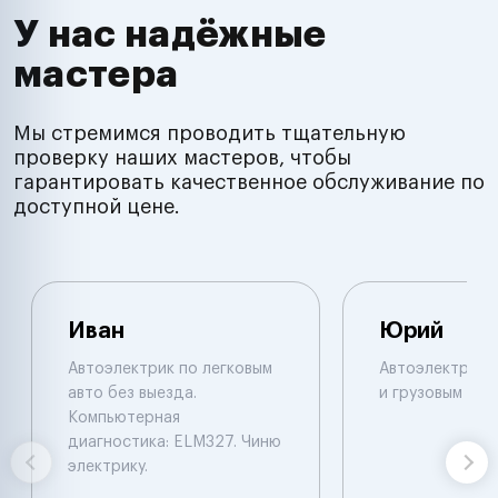
У нас надёжные
мастера
Мы стремимся проводить тщательную
проверку наших мастеров, чтобы
гарантировать качественное обслуживание по
доступной цене.
Иван
Юрий
Автоэлектрик по легковым
Автоэлектрик п
авто без выезда.
и грузовым авт
Компьютерная
диагностика: ELM327. Чиню
электрику.