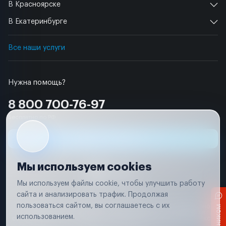
В Красноярске
В Екатеринбурге
Все наши услуги
Нужна помощь?
8 800 700-76-97
Бесплатно по РФ
Заявка на ремонт
Мы используем cookies
Мы используем файлы cookie, чтобы улучшить работу
сайта и анализировать трафик. Продолжая
Условия использования
пользоваться сайтом, вы соглашаетесь с их
Вся информация, представленная на сайте, носит исключительно
информационный характер и не является публичной офертой в
использованием.
соответствии с положениями статьи 437 (п. 2) Гражданского кодекса
Российской Федерации