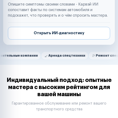
Опишите симптомы своими словами - Карвэй ИИ
сопоставит факты по системам автомобиля и
подскажет, что проверять и о чём спросить мастера.
Открыть ИИ-диагностику
Нам доверяют
Частные автолюбители
 компании
Аренда спецтехники
Ремонт спецтехники
Маркетплейсы
Службы доставки
Логистические компании
Транспортные компании
Таксопарки
Индивидуальный подход: опытные
Автопарки
мастера с высоким рейтингом для
Автодилеры
вашей машины
Сервисные центры
Поставщики запчастей
Гарантированное обслуживание или ремонт вашего
Строительные компании
транспортного средства
Аренда спецтехники
Ремонт спецтехники