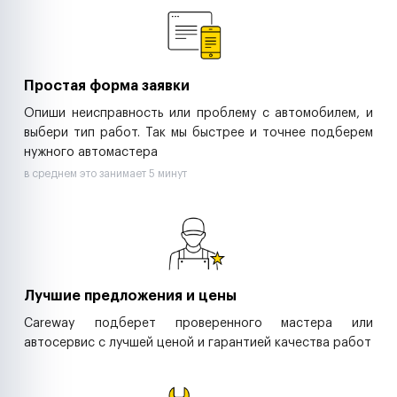
Ритейл-сети
Управляющие компании
Страховые компании
B2B-дистрибьюторы
Простая форма заявки
Опиши неисправность или проблему с автомобилем, и
выбери тип работ. Так мы быстрее и точнее подберем
нужного автомастера
в среднем это занимает 5 минут
Лучшие предложения и цены
Careway подберет проверенного мастера или
автосервис с лучшей ценой и гарантией качества работ