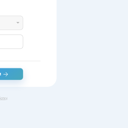
и
отку
.