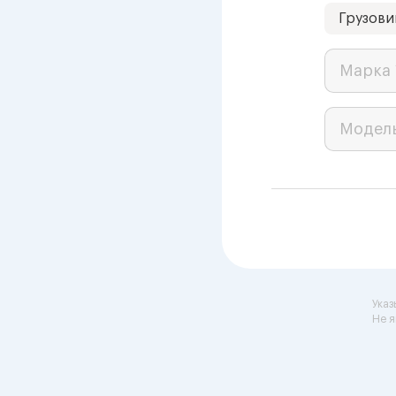
Грузови
Марка 
Модел
Указ
Не я