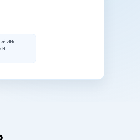
эй ИИ:
у и
о