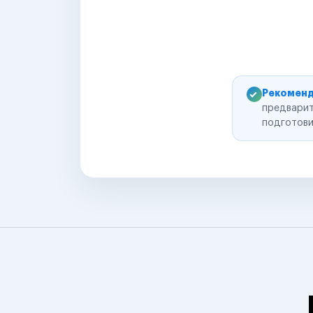
Рекоменд
предварит
подготови