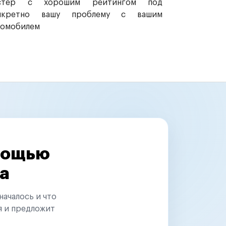
стер с хорошим рейтингом под
нкретно вашу проблему с вашим
томобилем
омощью
а
началось и что
я и предложит