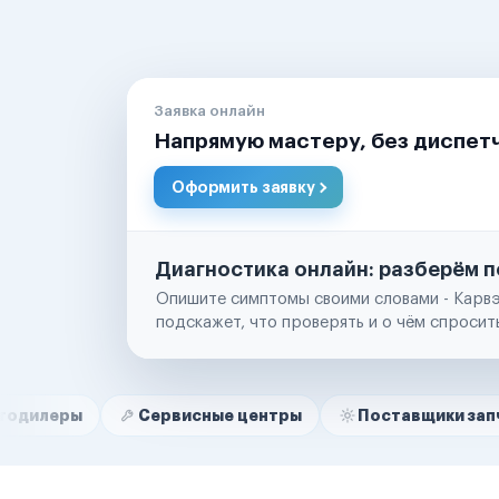
Заявка онлайн
Напрямую мастеру, без диспет
Оформить заявку
Диагностика онлайн: разберём п
Опишите симптомы своими словами - Карвэ
подскажет, что проверять и о чём спросит
Нам доверяют
Частные автолюбители
Сервисные центры
Поставщики запчастей
Маркетплейсы
Службы доставки
Логистические компании
Транспортные компании