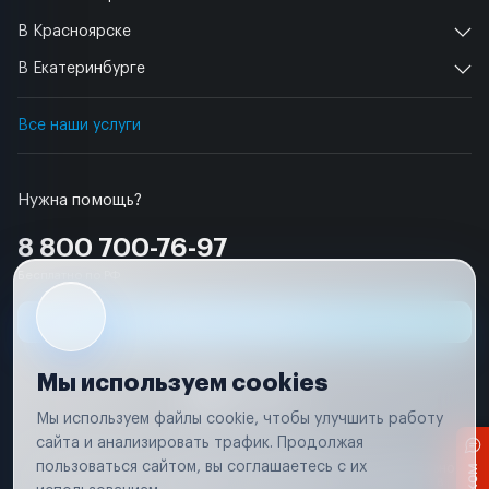
В Красноярске
В Екатеринбурге
Все наши услуги
Нужна помощь?
8 800 700-76-97
Бесплатно по РФ
Заявка на ремонт
Мы используем cookies
Мы используем файлы cookie, чтобы улучшить работу
сайта и анализировать трафик. Продолжая
Условия использования
пользоваться сайтом, вы соглашаетесь с их
Вся информация, представленная на сайте, носит исключительно
информационный характер и не является публичной офертой в