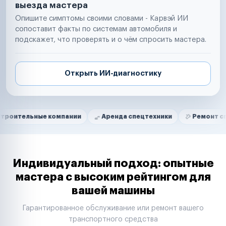
выезда мастера
Опишите симптомы своими словами - Карвэй ИИ
сопоставит факты по системам автомобиля и
подскажет, что проверять и о чём спросить мастера.
Открыть ИИ-диагностику
Нам доверяют
Частные автолюбители
ные компании
Аренда спецтехники
Ремонт спецтехник
Маркетплейсы
Службы доставки
Логистические компании
Транспортные компании
Таксопарки
Индивидуальный подход: опытные
Автопарки
мастера с высоким рейтингом для
Автодилеры
вашей машины
Сервисные центры
Поставщики запчастей
Гарантированное обслуживание или ремонт вашего
Строительные компании
транспортного средства
Аренда спецтехники