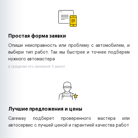
Ремонт спецтехники
Ритейл-сети
Управляющие компании
Страховые компании
B2B-дистрибьюторы
Простая форма заявки
Опиши неисправность или проблему с автомобилем, и
выбери тип работ. Так мы быстрее и точнее подберем
нужного автомастера
в среднем это занимает 5 минут
Лучшие предложения и цены
Careway подберет проверенного мастера или
автосервис с лучшей ценой и гарантией качества работ