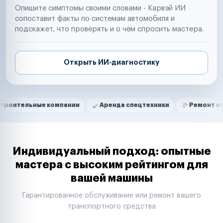
Опишите симптомы своими словами - Карвэй ИИ
сопоставит факты по системам автомобиля и
подскажет, что проверять и о чём спросить мастера.
Открыть ИИ-диагностику
Нам доверяют
Частные автолюбители
ые компании
Аренда спецтехники
Ремонт спецтехники
Маркетплейсы
Службы доставки
Логистические компании
Транспортные компании
Таксопарки
Индивидуальный подход: опытные
Автопарки
мастера с высоким рейтингом для
Автодилеры
вашей машины
Сервисные центры
Поставщики запчастей
Гарантированное обслуживание или ремонт вашего
Строительные компании
транспортного средства
Аренда спецтехники
Ремонт спецтехники