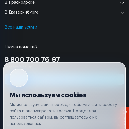
В Красноярске
В Екатеринбурге
Все наши услуги
Нужна помощь?
8 800 700-76-97
Бесплатно по РФ
Заявка на ремонт
Мы используем cookies
Мы используем файлы cookie, чтобы улучшить работу
сайта и анализировать трафик. Продолжая
Условия использования
пользоваться сайтом, вы соглашаетесь с их
Вся информация, представленная на сайте, носит исключительно
информационный характер и не является публичной офертой в
использованием.
соответствии с положениями статьи 437 (п. 2) Гражданского кодекса
Российской Федерации