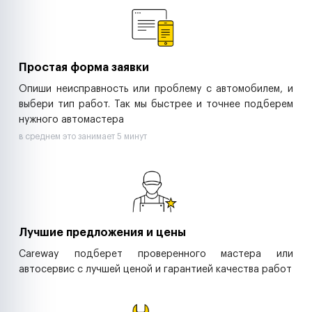
Ритейл-сети
Управляющие компании
Страховые компании
B2B-дистрибьюторы
Простая форма заявки
Опиши неисправность или проблему с автомобилем, и
выбери тип работ. Так мы быстрее и точнее подберем
нужного автомастера
в среднем это занимает 5 минут
Лучшие предложения и цены
Careway подберет проверенного мастера или
автосервис с лучшей ценой и гарантией качества работ