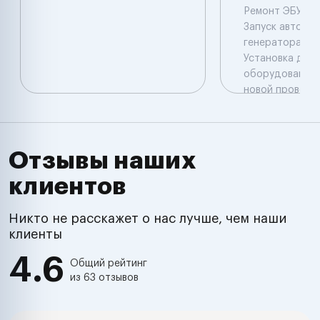
Ремонт ЭБУ( пр
Запуск авто Ре
генератора , с
Установка доп
оборудования 
новой проводк
авто Отключен
сигнализации 
иммобилайзера
авто Выезд Иж
Отзывы наших
,Удмуртия , Рос
клиентов
Никто не расскажет о нас лучше, чем наши
клиенты
4.6
Общий рейтинг
из 63 отзывов