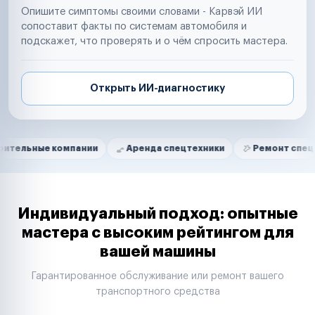
Опишите симптомы своими словами - Карвэй ИИ
сопоставит факты по системам автомобиля и
подскажет, что проверять и о чём спросить мастера.
Открыть ИИ-диагностику
Нам доверяют
Частные автолюбители
 компании
Аренда спецтехники
Ремонт спецтехники
Маркетплейсы
Службы доставки
Логистические компании
Транспортные компании
Таксопарки
Индивидуальный подход: опытные
Автопарки
мастера с высоким рейтингом для
Автодилеры
вашей машины
Сервисные центры
Поставщики запчастей
Гарантированное обслуживание или ремонт вашего
Строительные компании
транспортного средства
Аренда спецтехники
Ремонт спецтехники