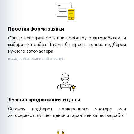
Ритейл-сети
Управляющие компании
Страховые компании
B2B-дистрибьюторы
Простая форма заявки
Опиши неисправность или проблему с автомобилем, и
выбери тип работ. Так мы быстрее и точнее подберем
нужного автомастера
в среднем это занимает 5 минут
Лучшие предложения и цены
Careway подберет проверенного мастера или
автосервис с лучшей ценой и гарантией качества работ