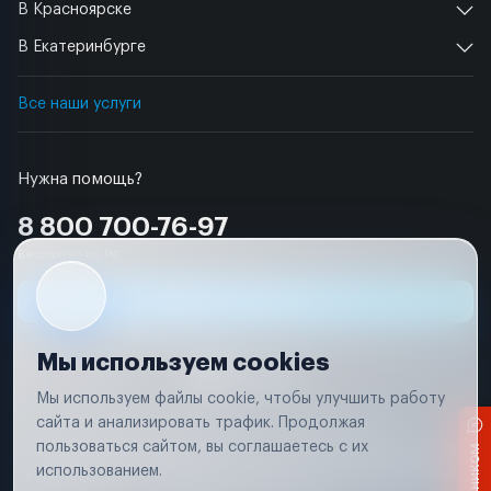
В Красноярске
В Екатеринбурге
Все наши услуги
Нужна помощь?
8 800 700-76-97
Бесплатно по РФ
Заявка на ремонт
Мы используем cookies
Мы используем файлы cookie, чтобы улучшить работу
сайта и анализировать трафик. Продолжая
Условия использования
Удаление аккаунта
пользоваться сайтом, вы соглашаетесь с их
Вся информация, представленная на сайте, носит исключительно
информационный характер и не является публичной офертой в
использованием.
соответствии с положениями статьи 437 (п. 2) Гражданского кодекса
Российской Федерации