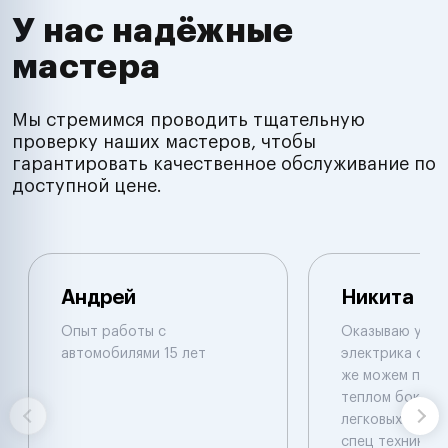
У нас надёжные
мастера
Мы стремимся проводить тщательную
проверку наших мастеров, чтобы
гарантировать качественное обслуживание по
доступной цене.
Андрей
Никита
Опыт работы с
Оказываю услуг
автомобилями 15 лет
электрика с вые
же можем приня
теплом боксе .
легковых и груз
спец техники .