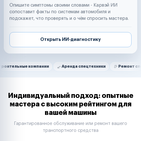
Опишите симптомы своими словами - Карвэй ИИ
сопоставит факты по системам автомобиля и
подскажет, что проверять и о чём спросить мастера.
Открыть ИИ-диагностику
Нам доверяют
Частные автолюбители
ые компании
Аренда спецтехники
Ремонт спецтехники
Маркетплейсы
Службы доставки
Логистические компании
Транспортные компании
Таксопарки
Индивидуальный подход: опытные
Автопарки
мастера с высоким рейтингом для
Автодилеры
вашей машины
Сервисные центры
Поставщики запчастей
Гарантированное обслуживание или ремонт вашего
Строительные компании
транспортного средства
Аренда спецтехники
Ремонт спецтехники