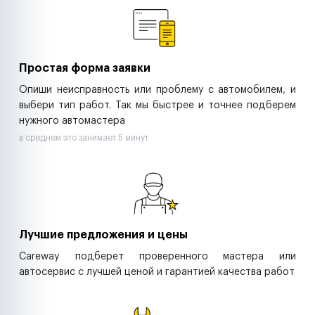
Ритейл-сети
Управляющие компании
Страховые компании
B2B-дистрибьюторы
Простая форма заявки
Опиши неисправность или проблему с автомобилем, и
выбери тип работ. Так мы быстрее и точнее подберем
нужного автомастера
в среднем это занимает 5 минут
Лучшие предложения и цены
Careway подберет проверенного мастера или
автосервис с лучшей ценой и гарантией качества работ