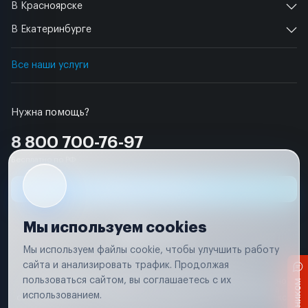
В Красноярске
В Екатеринбурге
Все наши услуги
Нужна помощь?
8 800 700-76-97
Бесплатно по РФ
Заявка на ремонт
Мы используем cookies
Мы используем файлы cookie, чтобы улучшить работу
сайта и анализировать трафик. Продолжая
Условия использования
Удаление аккаунта
пользоваться сайтом, вы соглашаетесь с их
Вся информация, представленная на сайте, носит исключительно
информационный характер и не является публичной офертой в
использованием.
соответствии с положениями статьи 437 (п. 2) Гражданского кодекса
Российской Федерации