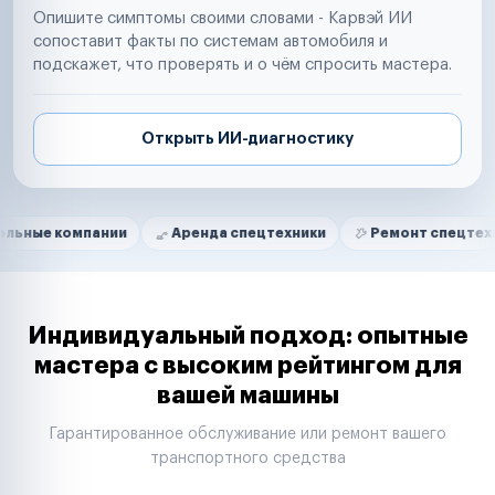
Опишите симптомы своими словами - Карвэй ИИ
сопоставит факты по системам автомобиля и
подскажет, что проверять и о чём спросить мастера.
Открыть ИИ-диагностику
Нам доверяют
Частные автолюбители
мпании
Аренда спецтехники
Ремонт спецтехники
Маркетплейсы
Службы доставки
Логистические компании
Транспортные компании
Таксопарки
Индивидуальный подход: опытные
Автопарки
мастера с высоким рейтингом для
Автодилеры
вашей машины
Сервисные центры
Поставщики запчастей
Гарантированное обслуживание или ремонт вашего
Строительные компании
транспортного средства
Аренда спецтехники
Ремонт спецтехники