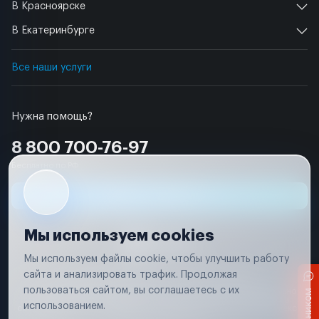
В Красноярске
В Екатеринбурге
Все наши услуги
Нужна помощь?
8 800 700-76-97
Бесплатно по РФ
Заявка на ремонт
Мы используем cookies
Мы используем файлы cookie, чтобы улучшить работу
сайта и анализировать трафик. Продолжая
Условия использования
Удаление аккаунта
пользоваться сайтом, вы соглашаетесь с их
Вся информация, представленная на сайте, носит исключительно
информационный характер и не является публичной офертой в
использованием.
соответствии с положениями статьи 437 (п. 2) Гражданского кодекса
Российской Федерации