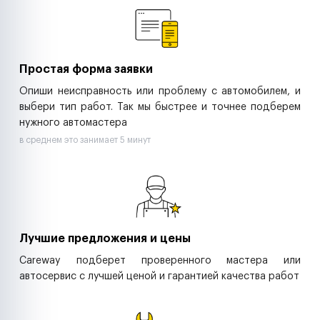
Ритейл-сети
Управляющие компании
Страховые компании
B2B-дистрибьюторы
Простая форма заявки
Опиши неисправность или проблему с автомобилем, и
выбери тип работ. Так мы быстрее и точнее подберем
нужного автомастера
в среднем это занимает 5 минут
Лучшие предложения и цены
Careway подберет проверенного мастера или
автосервис с лучшей ценой и гарантией качества работ