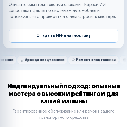
Опишите симптомы своими словами - Карвэй ИИ
сопоставит факты по системам автомобиля и
подскажет, что проверять и о чём спросить мастера.
Открыть ИИ-диагностику
Нам доверяют
Частные автолюбители
Аренда спецтехники
Ремонт спецтехники
Ритейл-се
Маркетплейсы
Службы доставки
Логистические компании
Транспортные компании
Таксопарки
Индивидуальный подход: опытные
Автопарки
мастера с высоким рейтингом для
Автодилеры
вашей машины
Сервисные центры
Поставщики запчастей
Гарантированное обслуживание или ремонт вашего
Строительные компании
транспортного средства
Аренда спецтехники
Ремонт спецтехники