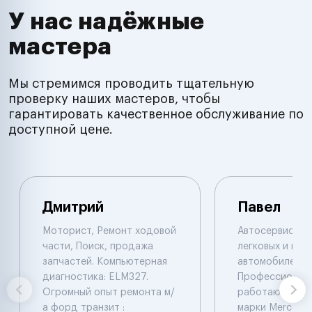
У нас надёжные
мастера
Мы стремимся проводить тщательную
проверку наших мастеров, чтобы
гарантировать качественное обслуживание по
доступной цене.
Дмитрий
Павел
Моторист, Ремонт ходовой
Автосервис по
части, Поиск, продажа
легковых и гру
запчастей. Компьютерная
автомобилей.
диагностика: ELM327.
Профессионал
Огромный опыт ремонта м/
работают с ав
а форд транзит :
марки Mercede