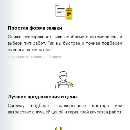
Ритейл-сети
Управляющие компании
Страховые компании
B2B-дистрибьюторы
Простая форма заявки
Опиши неисправность или проблему с автомобилем, и
выбери тип работ. Так мы быстрее и точнее подберем
нужного автомастера
в среднем это занимает 5 минут
Лучшие предложения и цены
Careway подберет проверенного мастера или
автосервис с лучшей ценой и гарантией качества работ