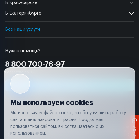
В Красноярске
В Екатеринбурге
Все наши услуги
Нужна помощь?
8 800 700-76-97
Бесплатно по РФ
Заявка на ремонт
Мы используем cookies
Мы используем файлы cookie, чтобы улучшить работу
сайта и анализировать трафик. Продолжая
Условия использования
пользоваться сайтом, вы соглашаетесь с их
Вся информация, представленная на сайте, носит исключительно
информационный характер и не является публичной офертой в
использованием.
соответствии с положениями статьи 437 (п. 2) Гражданского кодекса
Российской Федерации