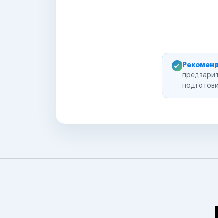
Рекоменд
предварит
подготови