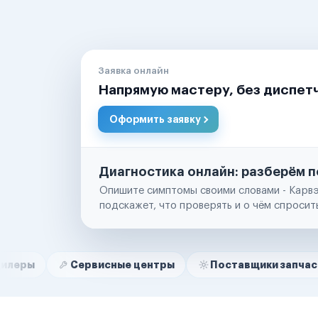
Заявка онлайн
Напрямую мастеру, без диспет
Оформить заявку
Диагностика онлайн: разберём п
Опишите симптомы своими словами - Карвэ
подскажет, что проверять и о чём спросит
Нам доверяют
Частные автолюбители
Сервисные центры
Поставщики запчастей
С
Маркетплейсы
Службы доставки
Логистические компании
Транспортные компании