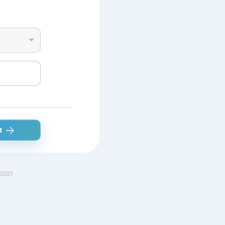
и
отку
.