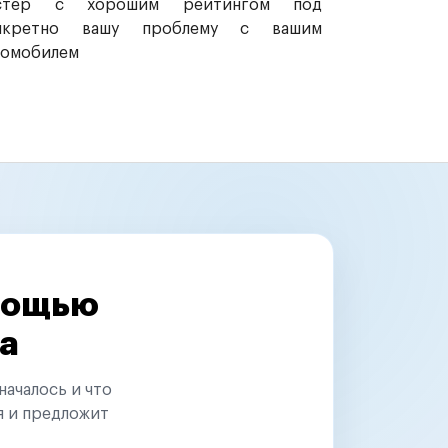
стер с хорошим рейтингом под
нкретно вашу проблему с вашим
томобилем
омощью
а
началось и что
я и предложит