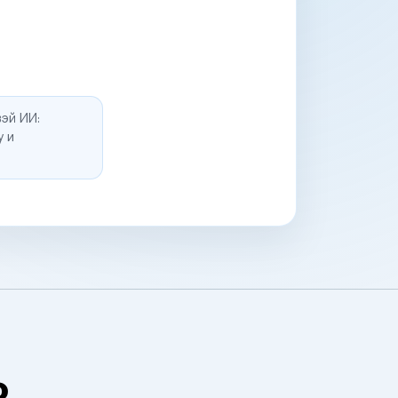
эй ИИ:
у и
о