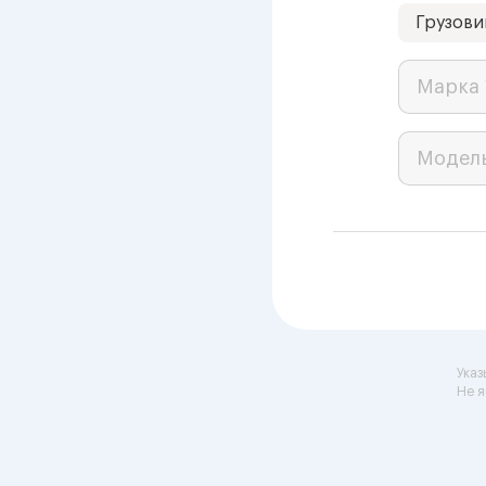
Грузови
Марка 
Модел
Указ
Не я