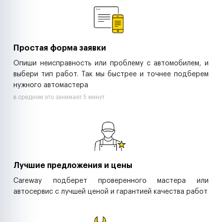
Ритейл-сети
Управляющие компании
Страховые компании
B2B-дистрибьюторы
Простая форма заявки
Опиши неисправность или проблему с автомобилем, и
выбери тип работ. Так мы быстрее и точнее подберем
нужного автомастера
в среднем это занимает 5 минут
Лучшие предложения и цены
Careway подберет проверенного мастера или
автосервис с лучшей ценой и гарантией качества работ