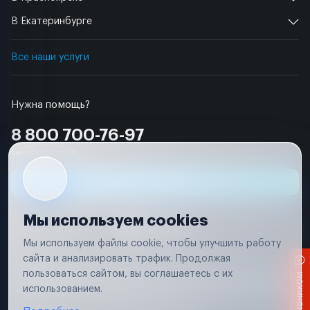
В Екатеринбурге
Все наши услуги
Нужна помощь?
8 800 700-76-97
Бесплатно по РФ
Заявка на ремонт
Мы используем cookies
Мы используем файлы cookie, чтобы улучшить работу
сайта и анализировать трафик. Продолжая
Условия использования
пользоваться сайтом, вы соглашаетесь с их
Вся информация, представленная на сайте, носит исключительно
информационный характер и не является публичной офертой в
использованием.
соответствии с положениями статьи 437 (п. 2) Гражданского кодекса
Российской Федерации