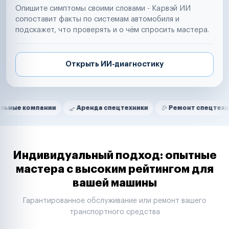
Опишите симптомы своими словами - Карвэй ИИ
сопоставит факты по системам автомобиля и
подскажет, что проверять и о чём спросить мастера.
Открыть ИИ-диагностику
Нам доверяют
Частные автолюбители
мпании
Аренда спецтехники
Ремонт спецтехники
Маркетплейсы
Службы доставки
Логистические компании
Транспортные компании
Таксопарки
Индивидуальный подход: опытные
Автопарки
мастера с высоким рейтингом для
Автодилеры
вашей машины
Сервисные центры
Поставщики запчастей
Гарантированное обслуживание или ремонт вашего
Строительные компании
транспортного средства
Аренда спецтехники
Ремонт спецтехники