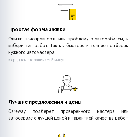
Ритейл-сети
Управляющие компании
Страховые компании
B2B-дистрибьюторы
Простая форма заявки
Опиши неисправность или проблему с автомобилем, и
выбери тип работ. Так мы быстрее и точнее подберем
нужного автомастера
в среднем это занимает 5 минут
Лучшие предложения и цены
Careway подберет проверенного мастера или
автосервис с лучшей ценой и гарантией качества работ