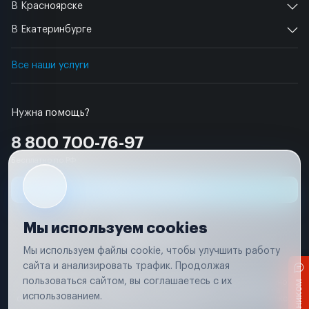
В Красноярске
В Екатеринбурге
Все наши услуги
Нужна помощь?
8 800 700-76-97
Бесплатно по РФ
Заявка на ремонт
Мы используем cookies
Мы используем файлы cookie, чтобы улучшить работу
сайта и анализировать трафик. Продолжая
Условия использования
пользоваться сайтом, вы соглашаетесь с их
Вся информация, представленная на сайте, носит исключительно
информационный характер и не является публичной офертой в
использованием.
соответствии с положениями статьи 437 (п. 2) Гражданского кодекса
Российской Федерации