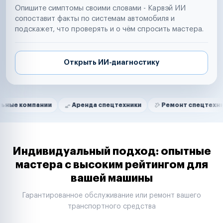
Опишите симптомы своими словами - Карвэй ИИ
сопоставит факты по системам автомобиля и
подскажет, что проверять и о чём спросить мастера.
Открыть ИИ-диагностику
Нам доверяют
Частные автолюбители
пании
Аренда спецтехники
Ремонт спецтехники
Р
Маркетплейсы
Службы доставки
Логистические компании
Транспортные компании
Таксопарки
Индивидуальный подход: опытные
Автопарки
мастера с высоким рейтингом для
Автодилеры
вашей машины
Сервисные центры
Поставщики запчастей
Гарантированное обслуживание или ремонт вашего
Строительные компании
транспортного средства
Аренда спецтехники
Ремонт спецтехники