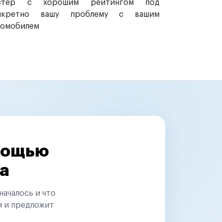
стер с хорошим рейтингом под
нкретно вашу проблему с вашим
томобилем
омощью
а
началось и что
я и предложит