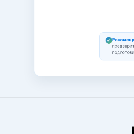
Рекоменд
предварит
подготови