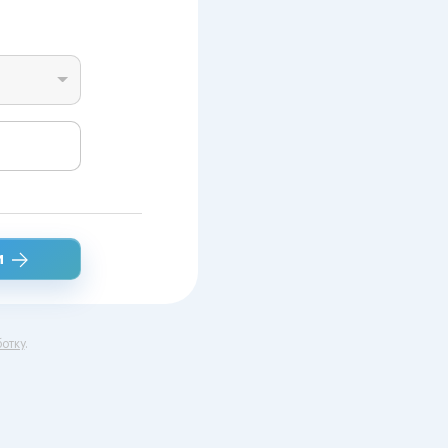
и
отку
.