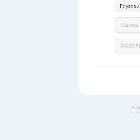
Грузови
Марка 
Модел
Указ
Не я