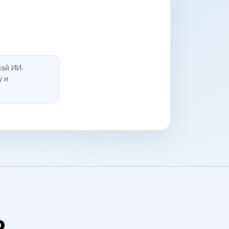
эй ИИ:
у и
о