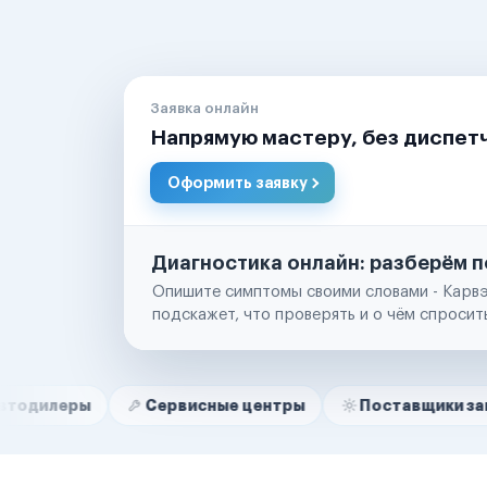
Заявка онлайн
Напрямую мастеру, без диспет
Оформить заявку
Диагностика онлайн: разберём п
Опишите симптомы своими словами - Карвэ
подскажет, что проверять и о чём спросит
Нам доверяют
Частные автолюбители
Сервисные центры
Поставщики запчастей
Маркетплейсы
Службы доставки
Логистические компании
Транспортные компании