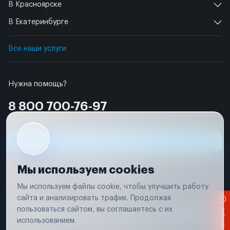
В Красноярске
В Екатеринбурге
Все наши услуги
Нужна помощь?
8 800 700-76-97
Бесплатно по РФ
Заявка на ремонт
Мы используем cookies
Мы используем файлы cookie, чтобы улучшить работу
сайта и анализировать трафик. Продолжая
Условия использования
пользоваться сайтом, вы соглашаетесь с их
Вся информация, представленная на сайте, носит исключительно
информационный характер и не является публичной офертой в
использованием.
соответствии с положениями статьи 437 (п. 2) Гражданского кодекса
Российской Федерации