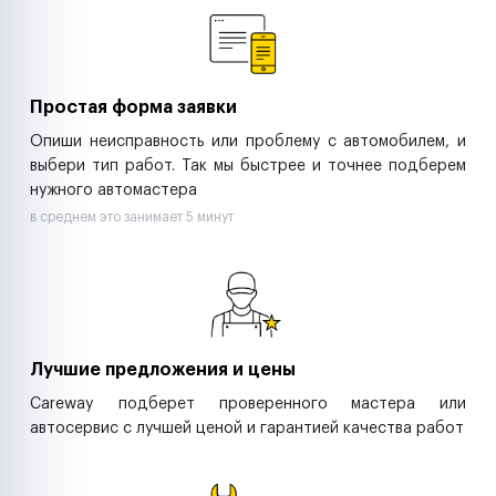
Ритейл-сети
Управляющие компании
Страховые компании
B2B-дистрибьюторы
Простая форма заявки
Опиши неисправность или проблему с автомобилем, и
выбери тип работ. Так мы быстрее и точнее подберем
нужного автомастера
в среднем это занимает 5 минут
Лучшие предложения и цены
Careway подберет проверенного мастера или
автосервис с лучшей ценой и гарантией качества работ