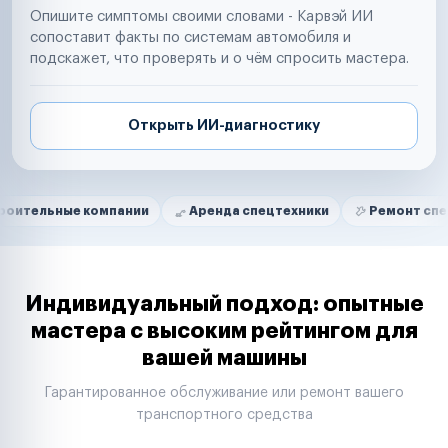
Опишите симптомы своими словами - Карвэй ИИ
сопоставит факты по системам автомобиля и
подскажет, что проверять и о чём спросить мастера.
Открыть ИИ-диагностику
Нам доверяют
Частные автолюбители
е компании
Аренда спецтехники
Ремонт спецтехники
Маркетплейсы
Службы доставки
Логистические компании
Транспортные компании
Таксопарки
Индивидуальный подход: опытные
Автопарки
мастера с высоким рейтингом для
Автодилеры
вашей машины
Сервисные центры
Поставщики запчастей
Гарантированное обслуживание или ремонт вашего
Строительные компании
транспортного средства
Аренда спецтехники
Ремонт спецтехники