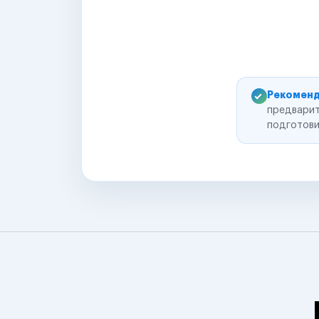
Рекоменд
предварит
подготови