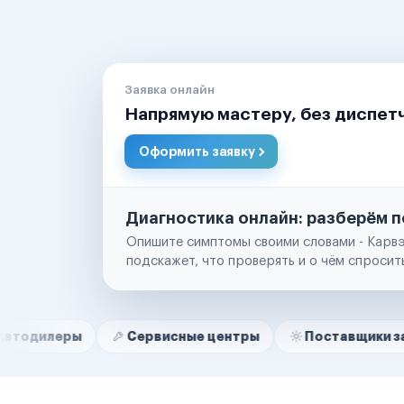
Заявка онлайн
Напрямую мастеру, без диспет
Оформить заявку
Диагностика онлайн: разберём п
Опишите симптомы своими словами - Карвэ
подскажет, что проверять и о чём спросит
Нам доверяют
Частные автолюбители
ы
Сервисные центры
Поставщики запчастей
Маркетплейсы
Службы доставки
Логистические компании
Транспортные компании