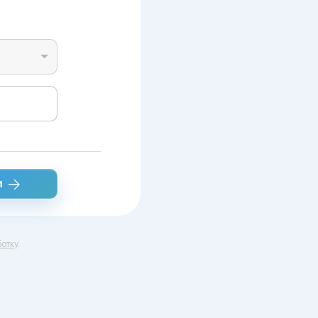
и
отку
.