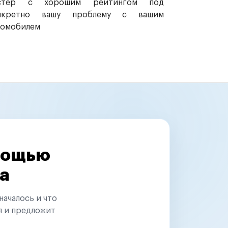
стер с хорошим рейтингом под
нкретно вашу проблему с вашим
томобилем
омощью
а
началось и что
я и предложит