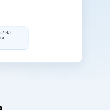
эй ИИ:
у и
о