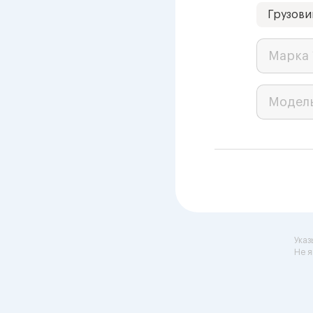
Грузови
Марка 
Модел
Указ
Не я