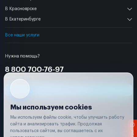
В Красноярске
В Екатеринбурге
Все наши услуги
Нужна помощь?
8 800 700-76-97
Бесплатно по РФ
Заявка на ремонт
Мы используем cookies
Мы используем файлы cookie, чтобы улучшить работу
сайта и анализировать трафик. Продолжая
Условия использования
Удаление аккаунта
пользоваться сайтом, вы соглашаетесь с их
Вся информация, представленная на сайте, носит исключительно
информационный характер и не является публичной офертой в