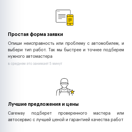
Ремонт спецтехники
Ритейл-сети
Управляющие компании
Страховые компании
B2B-дистрибьюторы
Простая форма заявки
Опиши неисправность или проблему с автомобилем, и
выбери тип работ. Так мы быстрее и точнее подберем
нужного автомастера
в среднем это занимает 5 минут
Лучшие предложения и цены
Careway подберет проверенного мастера или
автосервис с лучшей ценой и гарантией качества работ