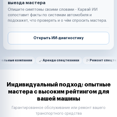
выезда мастера
Опишите симптомы своими словами - Карвэй ИИ
сопоставит факты по системам автомобиля и
подскажет, что проверять и о чём спросить мастера.
Открыть ИИ-диагностику
Нам доверяют
Частные автолюбители
омпании
Аренда спецтехники
Ремонт спецтехники
Маркетплейсы
Службы доставки
Логистические компании
Транспортные компании
Таксопарки
Индивидуальный подход: опытные
Автопарки
мастера с высоким рейтингом для
Автодилеры
вашей машины
Сервисные центры
Поставщики запчастей
Гарантированное обслуживание или ремонт вашего
Строительные компании
транспортного средства
Аренда спецтехники