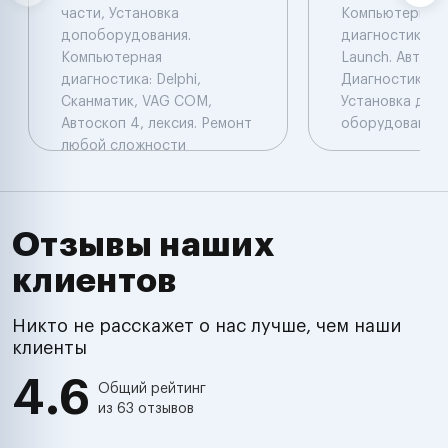
части, Установка
Компьютерная
допоборудования.
диагностика: De
Компьютерная
Launch. Автоэл
диагностика: Delphi,
Диагностика. Ч
Сканматик, VAG COM,
Установка доп
Автоскоп 4, лексия. Ремонт
оборудования.
любой сложности
Отзывы наших
клиентов
Никто не расскажет о нас лучше, чем наши
клиенты
4.6
Общий рейтинг
из 63 отзывов