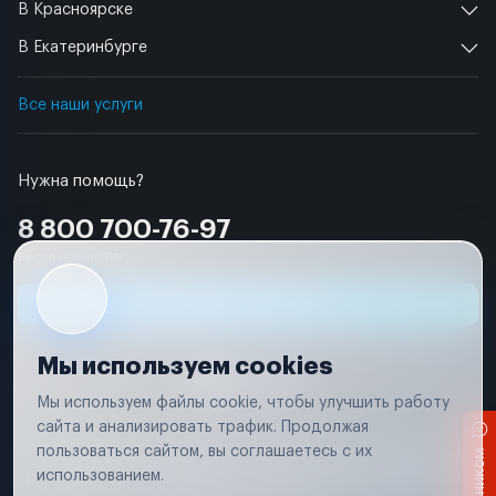
В Красноярске
В Екатеринбурге
Все наши услуги
Нужна помощь?
8 800 700-76-97
Бесплатно по РФ
Заявка на ремонт
Мы используем cookies
Мы используем файлы cookie, чтобы улучшить работу
сайта и анализировать трафик. Продолжая
Условия использования
пользоваться сайтом, вы соглашаетесь с их
Вся информация, представленная на сайте, носит исключительно
информационный характер и не является публичной офертой в
использованием.
соответствии с положениями статьи 437 (п. 2) Гражданского кодекса
Российской Федерации