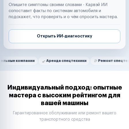
Опишите симптомы своими словами - Карвэй ИИ
сопоставит факты по системам автомобиля и
подскажет, что проверять и о чём спросить мастера.
Открыть ИИ-диагностику
Нам доверяют
Частные автолюбители
омпании
Аренда спецтехники
Ремонт спецтехники
Маркетплейсы
Службы доставки
Логистические компании
Транспортные компании
Таксопарки
Индивидуальный подход: опытные
Автопарки
мастера с высоким рейтингом для
Автодилеры
вашей машины
Сервисные центры
Поставщики запчастей
Гарантированное обслуживание или ремонт вашего
Строительные компании
транспортного средства
Аренда спецтехники
Ремонт спецтехники