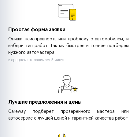
Ритейл-сети
Управляющие компании
Страховые компании
B2B-дистрибьюторы
Простая форма заявки
Опиши неисправность или проблему с автомобилем, и
выбери тип работ. Так мы быстрее и точнее подберем
нужного автомастера
в среднем это занимает 5 минут
Лучшие предложения и цены
Careway подберет проверенного мастера или
автосервис с лучшей ценой и гарантией качества работ