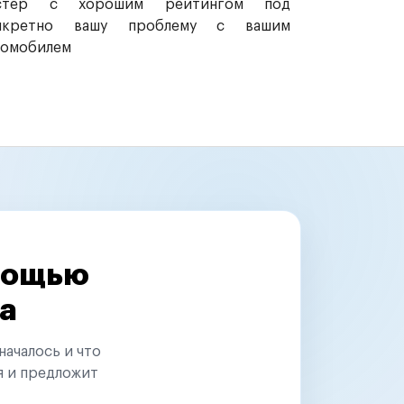
стер с хорошим рейтингом под
нкретно вашу проблему с вашим
томобилем
омощью
а
началось и что
я и предложит