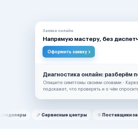
Заявка онлайн
Напрямую мастеру, без диспет
Оформить заявку
Диагностика онлайн: разберём п
Опишите симптомы своими словами - Карвэ
подскажет, что проверять и о чём спросит
Нам доверяют
Частные автолюбители
Сервисные центры
Поставщики запчастей
Маркетплейсы
Службы доставки
Логистические компании
Транспортные компании