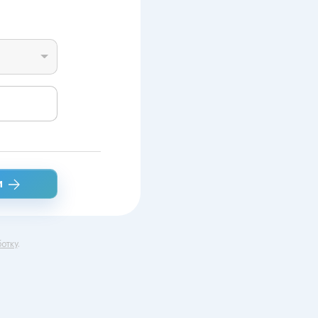
и
отку
.