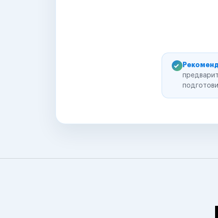
Рекоменд
предварит
подготови