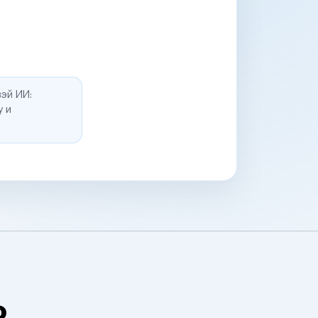
эй ИИ:
у и
о