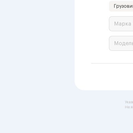
Грузови
Марка 
Модел
Указ
Не я