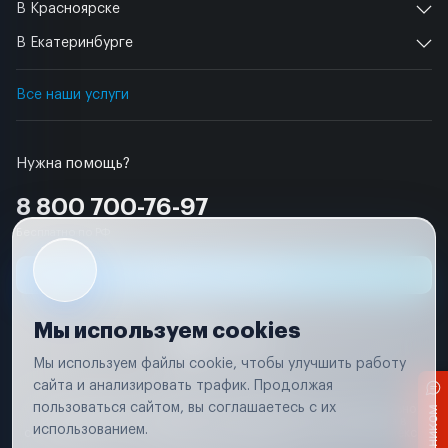
В Красноярске
В Екатеринбурге
Все наши услуги
Нужна помощь?
8 800 700-76-97
Бесплатно по РФ
Заявка на ремонт
Мы используем cookies
Мы используем файлы cookie, чтобы улучшить работу
сайта и анализировать трафик. Продолжая
Условия использования
пользоваться сайтом, вы соглашаетесь с их
Вся информация, представленная на сайте, носит исключительно
информационный характер и не является публичной офертой в
использованием.
соответствии с положениями статьи 437 (п. 2) Гражданского кодекса
Российской Федерации