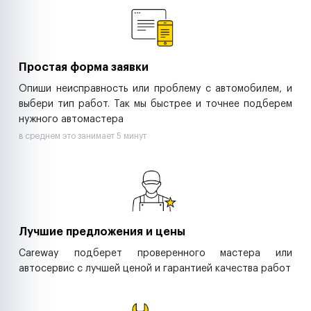
Ритейл-сети
Управляющие компании
Страховые компании
B2B-дистрибьюторы
Простая форма заявки
Опиши неисправность или проблему с автомобилем, и
выбери тип работ. Так мы быстрее и точнее подберем
нужного автомастера
в среднем это занимает 5 минут
Лучшие предложения и цены
Careway подберет проверенного мастера или
автосервис с лучшей ценой и гарантией качества работ