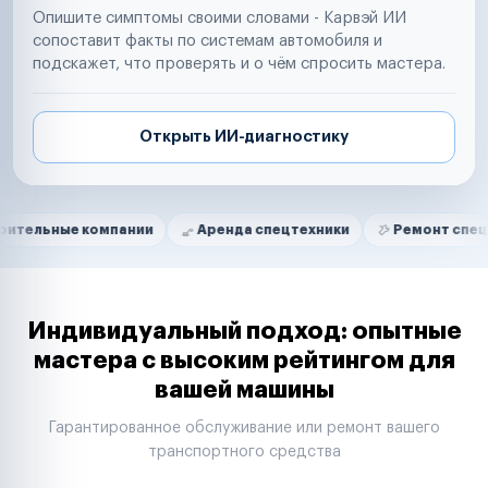
Опишите симптомы своими словами - Карвэй ИИ
сопоставит факты по системам автомобиля и
подскажет, что проверять и о чём спросить мастера.
Открыть ИИ-диагностику
Нам доверяют
Частные автолюбители
 компании
Аренда спецтехники
Ремонт спецтехники
Маркетплейсы
Службы доставки
Логистические компании
Транспортные компании
Таксопарки
Индивидуальный подход: опытные
Автопарки
мастера с высоким рейтингом для
Автодилеры
вашей машины
Сервисные центры
Поставщики запчастей
Гарантированное обслуживание или ремонт вашего
Строительные компании
транспортного средства
Аренда спецтехники
Ремонт спецтехники