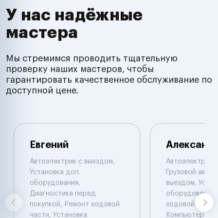
У нас надёжные
мастера
Мы стремимся проводить тщательную
проверку наших мастеров, чтобы
гарантировать качественное обслуживание по
доступной цене.
Евгений
Александ
Автоэлектрик с выездом,
Автоэлектрик с
Установка доп.
Грузовой автоэ
оборудования,
выездом, Устан
Диагностика перед
оборудования,
покупкой, Ремонт ходовой
ходовой части.
части, Установка
Компьютерная