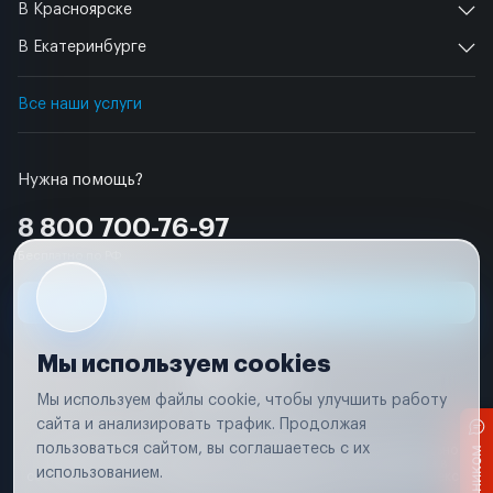
В Красноярске
В Екатеринбурге
Все наши услуги
Нужна помощь?
8 800 700-76-97
Бесплатно по РФ
Заявка на ремонт
Мы используем cookies
Мы используем файлы cookie, чтобы улучшить работу
сайта и анализировать трафик. Продолжая
Условия использования
пользоваться сайтом, вы соглашаетесь с их
Вся информация, представленная на сайте, носит исключительно
информационный характер и не является публичной офертой в
использованием.
соответствии с положениями статьи 437 (п. 2) Гражданского кодекса
Российской Федерации