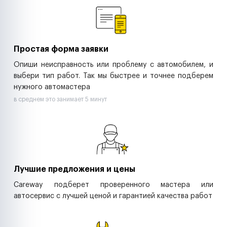
Ритейл-сети
Управляющие компании
Страховые компании
B2B-дистрибьюторы
Простая форма заявки
Опиши неисправность или проблему с автомобилем, и
выбери тип работ. Так мы быстрее и точнее подберем
нужного автомастера
в среднем это занимает 5 минут
Лучшие предложения и цены
Careway подберет проверенного мастера или
автосервис с лучшей ценой и гарантией качества работ