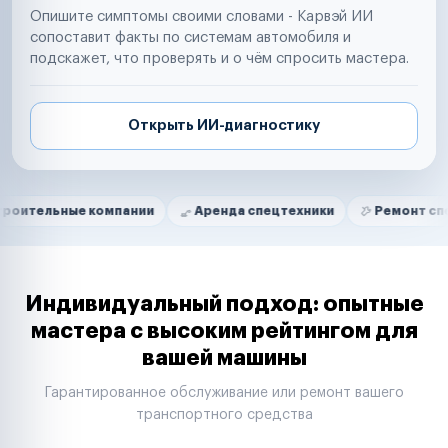
Опишите симптомы своими словами - Карвэй ИИ
сопоставит факты по системам автомобиля и
подскажет, что проверять и о чём спросить мастера.
Открыть ИИ-диагностику
Нам доверяют
Частные автолюбители
е компании
Аренда спецтехники
Ремонт спецтехники
Маркетплейсы
Службы доставки
Логистические компании
Транспортные компании
Таксопарки
Индивидуальный подход: опытные
Автопарки
мастера с высоким рейтингом для
Автодилеры
вашей машины
Сервисные центры
Поставщики запчастей
Гарантированное обслуживание или ремонт вашего
Строительные компании
транспортного средства
Аренда спецтехники
Ремонт спецтехники