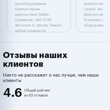
допоборудования.
диагностика: De
Компьютерная
Launch. Автоэл
диагностика: Delphi,
Диагностика. Ч
Сканматик, VAG COM,
Установка доп
Автоскоп 4, лексия. Ремонт
оборудования.
любой сложности
Отзывы наших
клиентов
Никто не расскажет о нас лучше, чем наши
клиенты
4.6
Общий рейтинг
из 63 отзывов