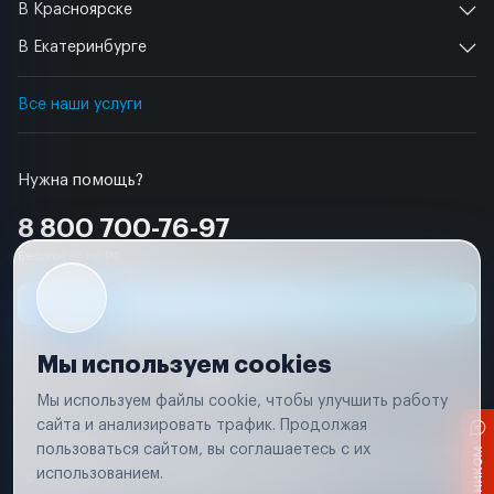
В Красноярске
В Екатеринбурге
Все наши услуги
Нужна помощь?
8 800 700-76-97
Бесплатно по РФ
Заявка на ремонт
Мы используем cookies
Мы используем файлы cookie, чтобы улучшить работу
сайта и анализировать трафик. Продолжая
Условия использования
пользоваться сайтом, вы соглашаетесь с их
Вся информация, представленная на сайте, носит исключительно
информационный характер и не является публичной офертой в
использованием.
соответствии с положениями статьи 437 (п. 2) Гражданского кодекса
Российской Федерации