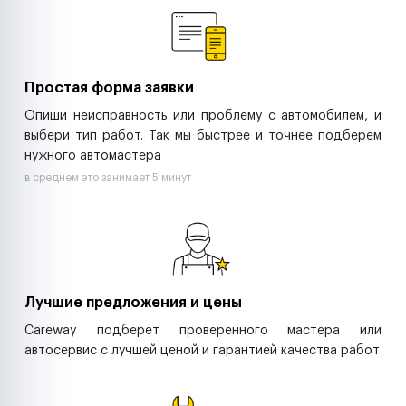
Ритейл-сети
Управляющие компании
Страховые компании
B2B-дистрибьюторы
Простая форма заявки
Опиши неисправность или проблему с автомобилем, и
выбери тип работ. Так мы быстрее и точнее подберем
нужного автомастера
в среднем это занимает 5 минут
Лучшие предложения и цены
Careway подберет проверенного мастера или
автосервис с лучшей ценой и гарантией качества работ