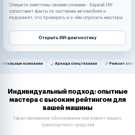
Опишите симптомы своими словами - Карвэй ИИ
сопоставит факты по системам автомобиля и
подскажет, что проверять и о чём спросить мастера.
Открыть ИИ-диагностику
Нам доверяют
Частные автолюбители
 компании
Аренда спецтехники
Ремонт спецтехники
Маркетплейсы
Службы доставки
Логистические компании
Транспортные компании
Таксопарки
Индивидуальный подход: опытные
Автопарки
мастера с высоким рейтингом для
Автодилеры
вашей машины
Сервисные центры
Поставщики запчастей
Гарантированное обслуживание или ремонт вашего
Строительные компании
транспортного средства
Аренда спецтехники
Ремонт спецтехники