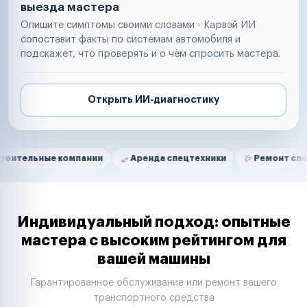
выезда мастера
Опишите симптомы своими словами - Карвэй ИИ
сопоставит факты по системам автомобиля и
подскажет, что проверять и о чём спросить мастера.
Открыть ИИ-диагностику
Нам доверяют
Частные автолюбители
е компании
Аренда спецтехники
Ремонт спецтехники
Маркетплейсы
Службы доставки
Логистические компании
Транспортные компании
Таксопарки
Индивидуальный подход: опытные
Автопарки
мастера с высоким рейтингом для
Автодилеры
вашей машины
Сервисные центры
Поставщики запчастей
Гарантированное обслуживание или ремонт вашего
Строительные компании
транспортного средства
Аренда спецтехники