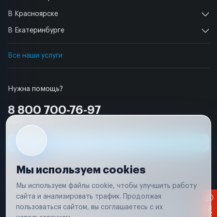
В Красноярске
В Екатеринбурге
Все наши услуги
Нужна помощь?
8 800 700-76-97
Бесплатно по РФ
Заявка на ремонт
Мы используем cookies
Мы используем файлы cookie, чтобы улучшить работу
сайта и анализировать трафик. Продолжая
Условия использования
Удаление аккаунта
пользоваться сайтом, вы соглашаетесь с их
Вся информация, представленная на сайте, носит исключительно
информационный характер и не является публичной офертой в