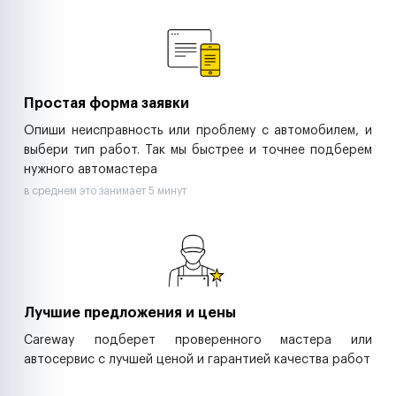
Ремонт спецтехники
Ритейл-сети
Управляющие компании
Страховые компании
B2B-дистрибьюторы
Простая форма заявки
Опиши неисправность или проблему с автомобилем, и
выбери тип работ. Так мы быстрее и точнее подберем
нужного автомастера
в среднем это занимает 5 минут
Лучшие предложения и цены
Careway подберет проверенного мастера или
автосервис с лучшей ценой и гарантией качества работ