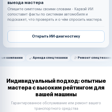
выезда мастера
Опишите симптомы своими словами - Карвэй ИИ
сопоставит факты по системам автомобиля и
подскажет, что проверять и о чём спросить мастера.
Открыть ИИ-диагностику
Нам доверяют
Частные автолюбители
нии
Аренда спецтехники
Ремонт спецтехники
Рит
Маркетплейсы
Службы доставки
Логистические компании
Транспортные компании
Таксопарки
Индивидуальный подход: опытные
Автопарки
мастера с высоким рейтингом для
Автодилеры
вашей машины
Сервисные центры
Поставщики запчастей
Гарантированное обслуживание или ремонт вашего
Строительные компании
транспортного средства
Аренда спецтехники