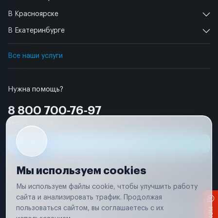
В Красноярске
В Екатеринбурге
Все наши услуги
Нужна помощь?
8 800 700-76-97
Бесплатно по РФ
Заявка на ремонт
Мы используем cookies
Мы используем файлы cookie, чтобы улучшить работу
сайта и анализировать трафик. Продолжая
Условия использования
Удаление аккаунта
пользоваться сайтом, вы соглашаетесь с их
Вся информация, представленная на сайте, носит исключительно
информационный характер и не является публичной офертой в