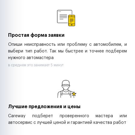
Ремонт спецтехники
Ритейл-сети
Управляющие компании
Страховые компании
B2B-дистрибьюторы
Простая форма заявки
Опиши неисправность или проблему с автомобилем, и
выбери тип работ. Так мы быстрее и точнее подберем
нужного автомастера
в среднем это занимает 5 минут
Лучшие предложения и цены
Careway подберет проверенного мастера или
автосервис с лучшей ценой и гарантией качества работ