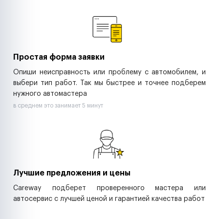
Ремонт спецтехники
Ритейл-сети
Управляющие компании
Страховые компании
B2B-дистрибьюторы
Простая форма заявки
Опиши неисправность или проблему с автомобилем, и
выбери тип работ. Так мы быстрее и точнее подберем
нужного автомастера
в среднем это занимает 5 минут
Лучшие предложения и цены
Careway подберет проверенного мастера или
автосервис с лучшей ценой и гарантией качества работ