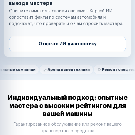
выезда мастера
Опишите симптомы своими словами - Карвэй ИИ
сопоставит факты по системам автомобиля и
подскажет, что проверять и о чём спросить мастера.
Открыть ИИ-диагностику
Нам доверяют
Частные автолюбители
омпании
Аренда спецтехники
Ремонт спецтехники
Маркетплейсы
Службы доставки
Логистические компании
Транспортные компании
Таксопарки
Индивидуальный подход: опытные
Автопарки
мастера с высоким рейтингом для
Автодилеры
вашей машины
Сервисные центры
Поставщики запчастей
Гарантированное обслуживание или ремонт вашего
Строительные компании
транспортного средства
Аренда спецтехники