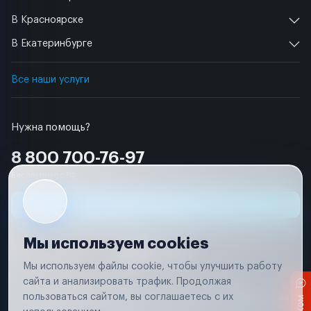
В Красноярске
В Екатеринбурге
Все наши услуги
Нужна помощь?
8 800 700-76-97
Бесплатно по РФ
Заявка на ремонт
Мы используем cookies
Мы используем файлы cookie, чтобы улучшить работу
сайта и анализировать трафик. Продолжая
Условия использования
Удаление аккаунта
пользоваться сайтом, вы соглашаетесь с их
Вся информация, представленная на сайте, носит исключительно
информационный характер и не является публичной офертой в