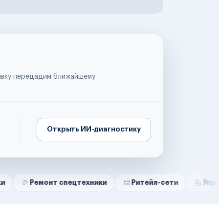
аявку передадим ближайшему
Открыть ИИ-диагностику
онт спецтехники
Ритейл-сети
Управляющие к