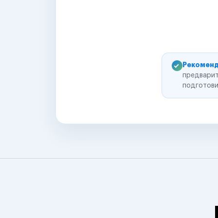
Рекоменд
предварит
подготови