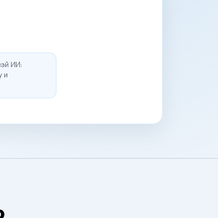
эй ИИ:
у и
о