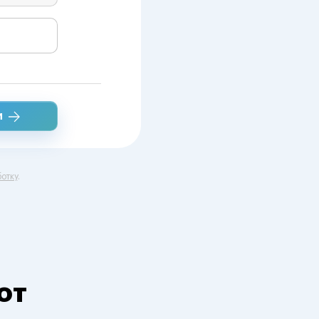
и
отку
.
от