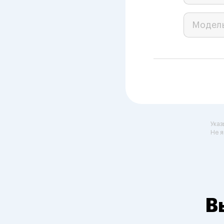
Модел
Указ
Не я
В