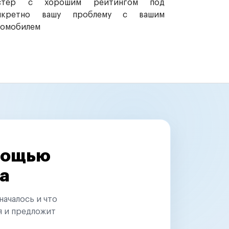
стер с хорошим рейтингом под
нкретно вашу проблему с вашим
томобилем
омощью
а
началось и что
я и предложит