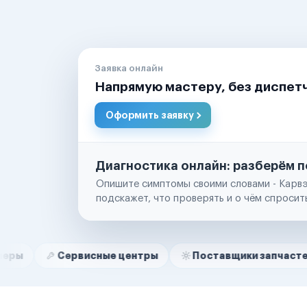
Заявка онлайн
Напрямую мастеру, без диспет
Оформить заявку
Диагностика онлайн: разберём п
Опишите симптомы своими словами - Карвэ
подскажет, что проверять и о чём спросит
Нам доверяют
Частные автолюбители
Сервисные центры
Поставщики запчастей
Ст
Маркетплейсы
Службы доставки
Логистические компании
Транспортные компании