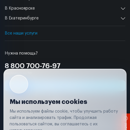
В Красноярске
В Екатеринбурге
Все наши услуги
Нужна помощь?
8 800 700-76-97
Бесплатно по РФ
Заявка на ремонт
Мы используем cookies
Мы используем файлы cookie, чтобы улучшить работу
сайта и анализировать трафик. Продолжая
Условия использования
Удаление аккаунта
пользоваться сайтом, вы соглашаетесь с их
Вся информация, представленная на сайте, носит исключительно
информационный характер и не является публичной офертой в