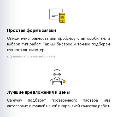
Ремонт спецтехники
Ритейл-сети
Управляющие компании
Страховые компании
B2B-дистрибьюторы
Простая форма заявки
Опиши неисправность или проблему с автомобилем, и
выбери тип работ. Так мы быстрее и точнее подберем
нужного автомастера
в среднем это занимает 5 минут
Лучшие предложения и цены
Careway подберет проверенного мастера или
автосервис с лучшей ценой и гарантией качества работ