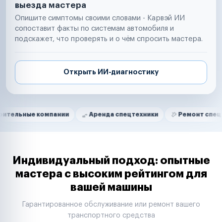
выезда мастера
Опишите симптомы своими словами - Карвэй ИИ
сопоставит факты по системам автомобиля и
подскажет, что проверять и о чём спросить мастера.
Открыть ИИ-диагностику
Нам доверяют
Частные автолюбители
 компании
Аренда спецтехники
Ремонт спецтехники
Маркетплейсы
Службы доставки
Логистические компании
Транспортные компании
Таксопарки
Индивидуальный подход: опытные
Автопарки
мастера с высоким рейтингом для
Автодилеры
вашей машины
Сервисные центры
Поставщики запчастей
Гарантированное обслуживание или ремонт вашего
Строительные компании
транспортного средства
Аренда спецтехники