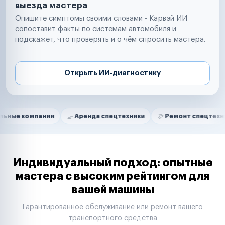
выезда мастера
Опишите симптомы своими словами - Карвэй ИИ
сопоставит факты по системам автомобиля и
подскажет, что проверять и о чём спросить мастера.
Открыть ИИ-диагностику
Нам доверяют
Частные автолюбители
пании
Аренда спецтехники
Ремонт спецтехники
Р
Маркетплейсы
Службы доставки
Логистические компании
Транспортные компании
Таксопарки
Индивидуальный подход: опытные
Автопарки
мастера с высоким рейтингом для
Автодилеры
вашей машины
Сервисные центры
Поставщики запчастей
Гарантированное обслуживание или ремонт вашего
Строительные компании
транспортного средства
Аренда спецтехники