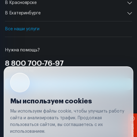
В Красноярске
В Екатеринбурге
Все наши услуги
Нужна помощь?
8 800 700-76-97
Бесплатно по РФ
Заявка на ремонт
Мы используем cookies
Мы используем файлы cookie, чтобы улучшить работу
сайта и анализировать трафик. Продолжая
Условия использования
Удаление аккаунта
пользоваться сайтом, вы соглашаетесь с их
Вся информация, представленная на сайте, носит исключительно
информационный характер и не является публичной офертой в
использованием.
соответствии с положениями статьи 437 (п. 2) Гражданского кодекса
Российской Федерации