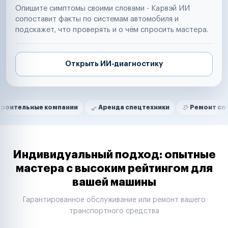
Опишите симптомы своими словами - Карвэй ИИ
сопоставит факты по системам автомобиля и
подскажет, что проверять и о чём спросить мастера.
Открыть ИИ-диагностику
Нам доверяют
Частные автолюбители
ые компании
Аренда спецтехники
Ремонт спецтехники
Маркетплейсы
Службы доставки
Логистические компании
Транспортные компании
Таксопарки
Индивидуальный подход: опытные
Автопарки
мастера с высоким рейтингом для
Автодилеры
вашей машины
Сервисные центры
Поставщики запчастей
Гарантированное обслуживание или ремонт вашего
Строительные компании
транспортного средства
Аренда спецтехники
Ремонт спецтехники