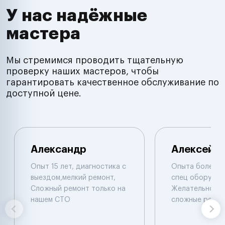
У нас надёжные
мастера
Мы стремимся проводить тщательную
проверку наших мастеров, чтобы
гарантировать качественное обслуживание по
доступной цене.
Александр
Алексей
Опыт 15 лет, диагностика с
Опыта более 1
выездом,мелкий ремонт,
спец оборудов
Сложный ремонт только на
Желательно в м
нашем СТО
сложные ремон