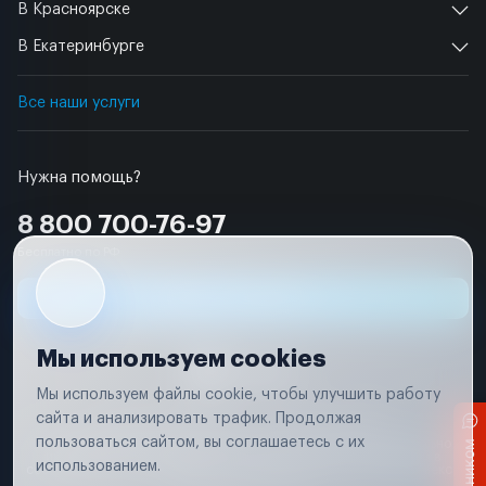
В Красноярске
В Екатеринбурге
Все наши услуги
Нужна помощь?
8 800 700-76-97
Бесплатно по РФ
Заявка на ремонт
Мы используем cookies
Мы используем файлы cookie, чтобы улучшить работу
сайта и анализировать трафик. Продолжая
Условия использования
Удаление аккаунта
пользоваться сайтом, вы соглашаетесь с их
Вся информация, представленная на сайте, носит исключительно
информационный характер и не является публичной офертой в
использованием.
соответствии с положениями статьи 437 (п. 2) Гражданского кодекса
Российской Федерации