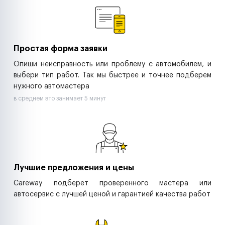
Ритейл-сети
Управляющие компании
Страховые компании
B2B-дистрибьюторы
Простая форма заявки
Опиши неисправность или проблему с автомобилем, и
выбери тип работ. Так мы быстрее и точнее подберем
нужного автомастера
в среднем это занимает 5 минут
Лучшие предложения и цены
Careway подберет проверенного мастера или
автосервис с лучшей ценой и гарантией качества работ