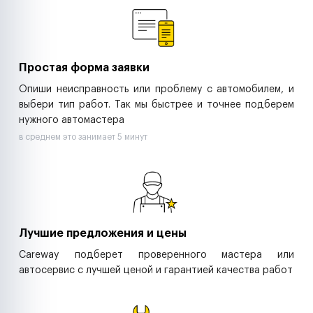
Ритейл-сети
Управляющие компании
Страховые компании
B2B-дистрибьюторы
Простая форма заявки
Опиши неисправность или проблему с автомобилем, и
выбери тип работ. Так мы быстрее и точнее подберем
нужного автомастера
в среднем это занимает 5 минут
Лучшие предложения и цены
Careway подберет проверенного мастера или
автосервис с лучшей ценой и гарантией качества работ