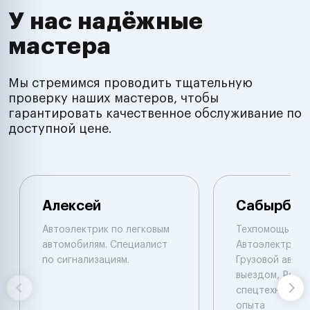
У нас надёжные
мастера
Мы стремимся проводить тщательную
проверку наших мастеров, чтобы
гарантировать качественное обслуживание по
доступной цене.
Алексей
Сабырбек
Автоэлектрик по легковым
Техпомощь на 
автомобилям. Специалист
Автоэлектрик с
по сигнализациям.
Грузовой автоэ
выездом, Ремо
спецтехники De
опыта