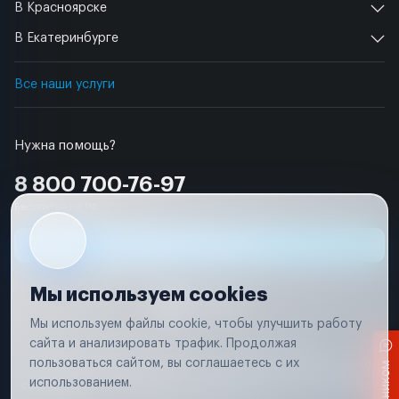
В Красноярске
В Екатеринбурге
Все наши услуги
Нужна помощь?
8 800 700-76-97
Бесплатно по РФ
Заявка на ремонт
Мы используем cookies
Мы используем файлы cookie, чтобы улучшить работу
сайта и анализировать трафик. Продолжая
Условия использования
Удаление аккаунта
пользоваться сайтом, вы соглашаетесь с их
Вся информация, представленная на сайте, носит исключительно
информационный характер и не является публичной офертой в
использованием.
соответствии с положениями статьи 437 (п. 2) Гражданского кодекса
Российской Федерации