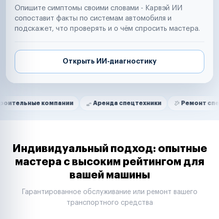
Опишите симптомы своими словами - Карвэй ИИ
сопоставит факты по системам автомобиля и
подскажет, что проверять и о чём спросить мастера.
Открыть ИИ-диагностику
Нам доверяют
Частные автолюбители
е компании
Аренда спецтехники
Ремонт спецтехники
Маркетплейсы
Службы доставки
Логистические компании
Транспортные компании
Таксопарки
Индивидуальный подход: опытные
Автопарки
мастера с высоким рейтингом для
Автодилеры
вашей машины
Сервисные центры
Поставщики запчастей
Гарантированное обслуживание или ремонт вашего
Строительные компании
транспортного средства
Аренда спецтехники
Ремонт спецтехники