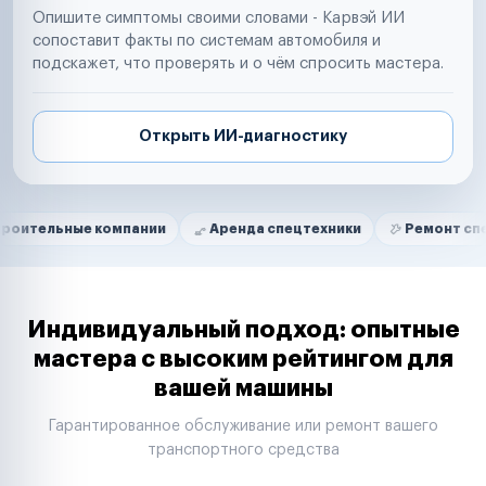
Опишите симптомы своими словами - Карвэй ИИ
сопоставит факты по системам автомобиля и
подскажет, что проверять и о чём спросить мастера.
Открыть ИИ-диагностику
Нам доверяют
Частные автолюбители
ые компании
Аренда спецтехники
Ремонт спецтехники
Маркетплейсы
Службы доставки
Логистические компании
Транспортные компании
Таксопарки
Индивидуальный подход: опытные
Автопарки
мастера с высоким рейтингом для
Автодилеры
вашей машины
Сервисные центры
Поставщики запчастей
Гарантированное обслуживание или ремонт вашего
Строительные компании
транспортного средства
Аренда спецтехники
Ремонт спецтехники