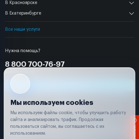
В Красноярске
В Екатеринбурге
Все наши услуги
Нужна помощь?
8 800 700-76-97
Бесплатно по РФ
Заявка на ремонт
Мы используем cookies
Мы используем файлы cookie, чтобы улучшить работу
сайта и анализировать трафик. Продолжая
Условия использования
Удаление аккаунта
пользоваться сайтом, вы соглашаетесь с их
Вся информация, представленная на сайте, носит исключительно
информационный характер и не является публичной офертой в
использованием.
соответствии с положениями статьи 437 (п. 2) Гражданского кодекса
Российской Федерации