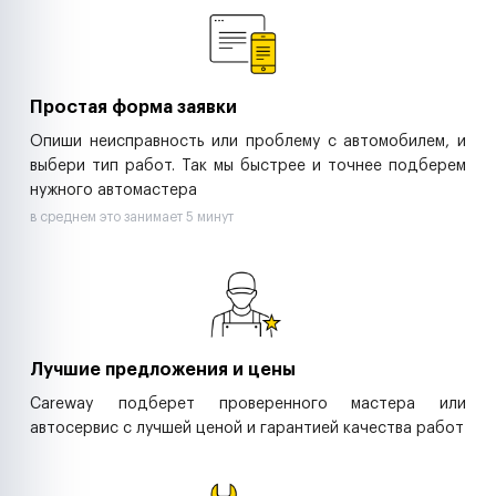
Ритейл-сети
Управляющие компании
Страховые компании
B2B-дистрибьюторы
Простая форма заявки
Опиши неисправность или проблему с автомобилем, и
выбери тип работ. Так мы быстрее и точнее подберем
нужного автомастера
в среднем это занимает 5 минут
Лучшие предложения и цены
Careway подберет проверенного мастера или
автосервис с лучшей ценой и гарантией качества работ