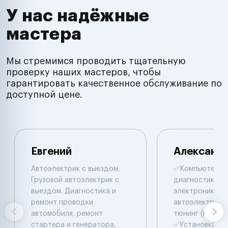
У нас надёжные
мастера
Мы стремимся проводить тщательную
проверку наших мастеров, чтобы
гарантировать качественное обслуживание по
доступной цене.
Евгений
Александ
Автоэлектрик с выездом,
✅Компьютepна
Грузовой автоэлектрик с
диaгнocтикa ✅
выездом. Диагностика и
электpоники и
ремонт проводки
автоэлектрики
автомобиля, ремонт
тюнинг (прошив
стартера и генератора,
✅Уcтaновкa До