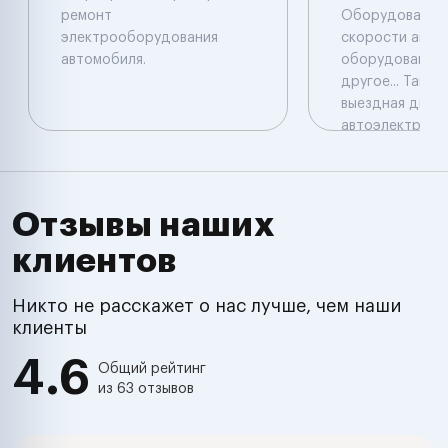
ремонт
Обоpудовaния
электрооборудования
скорости авто
автомобиля.
оборудованием
дpугое... Такж
выездная диагн
автоэлектрика
Отзывы наших
клиентов
Никто не расскажет о нас лучше, чем наши
клиенты
4.6
Общий рейтинг
из 63 отзывов