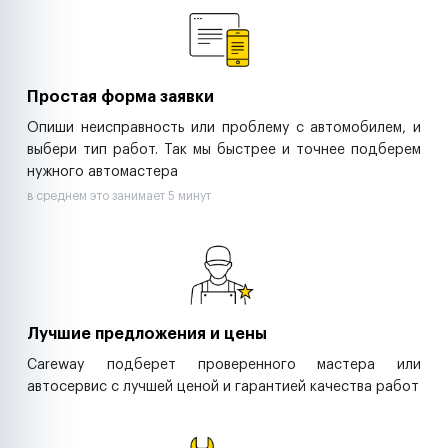
Ритейл-сети
Управляющие компании
Страховые компании
B2B-дистрибьюторы
Простая форма заявки
Опиши неисправность или проблему с автомобилем, и
выбери тип работ. Так мы быстрее и точнее подберем
нужного автомастера
в среднем это занимает 5 минут
Лучшие предложения и цены
Careway подберет проверенного мастера или
автосервис с лучшей ценой и гарантией качества работ