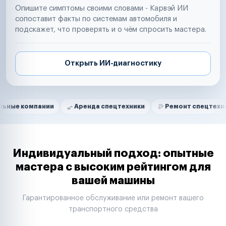
Опишите симптомы своими словами - Карвэй ИИ
сопоставит факты по системам автомобиля и
подскажет, что проверять и о чём спросить мастера.
Открыть ИИ-диагностику
Нам доверяют
Частные автолюбители
мпании
Аренда спецтехники
Ремонт спецтехники
Маркетплейсы
Службы доставки
Логистические компании
Транспортные компании
Таксопарки
Индивидуальный подход: опытные
Автопарки
мастера с высоким рейтингом для
Автодилеры
вашей машины
Сервисные центры
Поставщики запчастей
Гарантированное обслуживание или ремонт вашего
Строительные компании
транспортного средства
Аренда спецтехники
Ремонт спецтехники