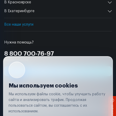
В Красноярске
В Екатеринбурге
Все наши услуги
Нужна помощь?
8 800 700-76-97
Бесплатно по РФ
Заявка на ремонт
Мы используем cookies
Мы используем файлы cookie, чтобы улучшить работу
сайта и анализировать трафик. Продолжая
Условия использования
Удаление аккаунта
пользоваться сайтом, вы соглашаетесь с их
Вся информация, представленная на сайте, носит исключительно
информационный характер и не является публичной офертой в
использованием.
соответствии с положениями статьи 437 (п. 2) Гражданского кодекса
Российской Федерации