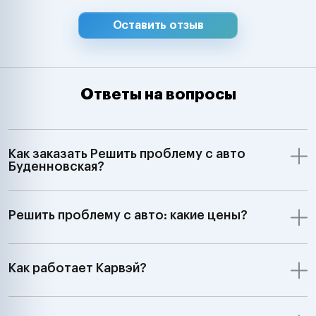
Suzuki, Isuzu, D
Hyundai, Kia, 
Оставить отзыв
Chevrolet, Ssa
Samsung Merce
Smart, BMW, Min
Volkswagen, Aud
Ответы на вопросы
Skoda, Ford, Op
Renault, Peugeo
Saab, Fiat, Alf
Lancia, Volvo, 
Как заказать Решить проблему с авто
Rover;GM, Ford,
Буденновская?
Jeep Dodge;Ки
автомобили З
7:00 до 24:00"
Решить проблему с авто: какие цены?
Как работает Карвэй?