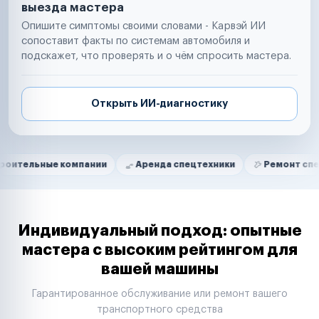
выезда мастера
Опишите симптомы своими словами - Карвэй ИИ
сопоставит факты по системам автомобиля и
подскажет, что проверять и о чём спросить мастера.
Открыть ИИ-диагностику
Нам доверяют
Частные автолюбители
е компании
Аренда спецтехники
Ремонт спецтехники
Маркетплейсы
Службы доставки
Логистические компании
Транспортные компании
Таксопарки
Индивидуальный подход: опытные
Автопарки
мастера с высоким рейтингом для
Автодилеры
вашей машины
Сервисные центры
Поставщики запчастей
Гарантированное обслуживание или ремонт вашего
Строительные компании
транспортного средства
Аренда спецтехники