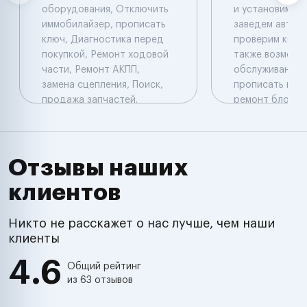
оборудования, Отключить
и установим си
иммобилайзер, прописать
заведем автомо
ключ, Диагностика перед
проверим коды
покупкой, Ремонт ходовой
также возможе
части, Ремонт АКПП,
обслуживание н
замена сцепления, Поиск,
прописать новы
продажа запчастей.
ремонт блоков 
Компьютерная
прописать нов
диагностика: Launch
оборудование 
перепрограмми
прошить блок у
Отзывы наших
установить
клиентов
дополнительн
оборудование 
комплекс , имм
Никто не расскажет о нас лучше, чем наши
подключить и о
клиенты
произвести ре
4.6
электропровод
Общий рейтинг
из 63 отзывов
настроить хол
обороты , про