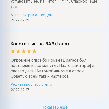
установить её. Как итог - ***** . Спасибо, ещё
airmatic , abc , 
раз.
и тд ) окажем 
Автоэлектрик с выездом
выборе автомоб
2022-12-21
проведем глуб
электронную д
автомобилей
(компьютерная
диагностика ав
Константин
на
ВАЗ (Lada)
марок . Ремонт
электрооборуд
любой сложнос
Огромное спасибо Роман ! Диагноз был
мерседес , бмв
поставлен в две минуты . Настоящий профи
фольксваген , а
своего дела ! Автомобиль уже в строю .
,тойота , нисса
Советую всем таких мастеров
ваз , форд , шк
Решить проблему с авто
шевроле , митс
2022-12-17
опель, пежо, с
ровер, субару 
Lexus, Honda Nis
Mitsubishi, Maz
Показать еще