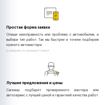
Ремонт спецтехники
Ритейл-сети
Управляющие компании
Страховые компании
B2B-дистрибьюторы
Простая форма заявки
Опиши неисправность или проблему с автомобилем, и
выбери тип работ. Так мы быстрее и точнее подберем
нужного автомастера
в среднем это занимает 5 минут
Лучшие предложения и цены
Careway подберет проверенного мастера или
автосервис с лучшей ценой и гарантией качества работ