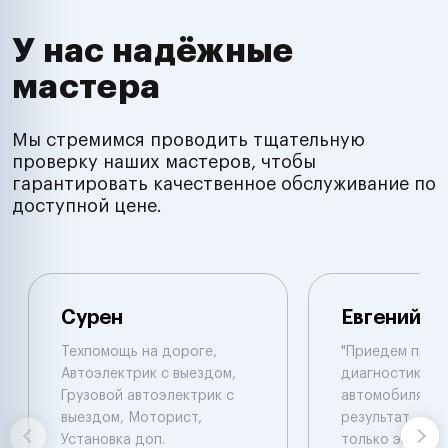
У нас надёжные
мастера
Мы стремимся проводить тщательную
проверку наших мастеров, чтобы
гарантировать качественное обслуживание по
доступной цене.
Сурен
Евгений
Техпомощь на дороге,
"Приедем пров
Автоэлектрик с выездом,
диагностику 
Грузовой автоэлектрик с
автомобиля , 
выездом, Моторист,
результат , ал
Установка доп.
только эвакуат