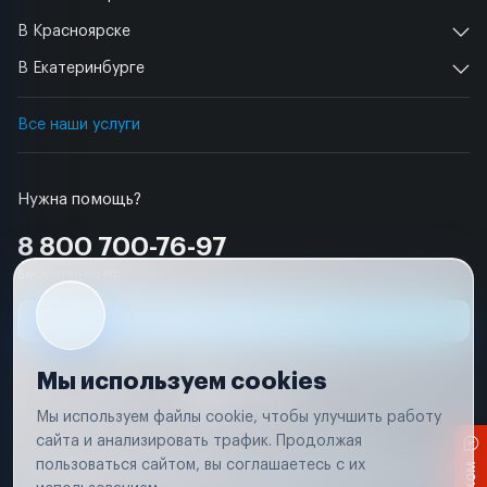
В Красноярске
В Екатеринбурге
Все наши услуги
Нужна помощь?
8 800 700-76-97
Бесплатно по РФ
Заявка на ремонт
Мы используем cookies
Мы используем файлы cookie, чтобы улучшить работу
сайта и анализировать трафик. Продолжая
Условия использования
Удаление аккаунта
пользоваться сайтом, вы соглашаетесь с их
Вся информация, представленная на сайте, носит исключительно
информационный характер и не является публичной офертой в