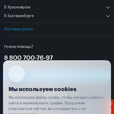
В Красноярске
В Екатеринбурге
Все наши услуги
Нужна помощь?
8 800 700-76-97
Бесплатно по РФ
Заявка на ремонт
Мы используем cookies
Мы используем файлы cookie, чтобы улучшить работу
сайта и анализировать трафик. Продолжая
Условия использования
Удаление аккаунта
пользоваться сайтом, вы соглашаетесь с их
Вся информация, представленная на сайте, носит исключительно
информационный характер и не является публичной офертой в