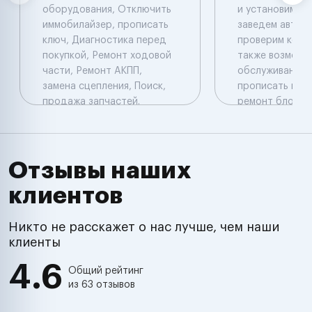
оборудования, Отключить
и установим си
иммобилайзер, прописать
заведем автомо
ключ, Диагностика перед
проверим коды
покупкой, Ремонт ходовой
также возможе
части, Ремонт АКПП,
обслуживание н
замена сцепления, Поиск,
прописать новы
продажа запчастей.
ремонт блоков 
Компьютерная
прописать нов
диагностика: Launch
оборудование 
перепрограмми
прошить блок у
Отзывы наших
установить
клиентов
дополнительн
оборудование 
комплекс , имм
Никто не расскажет о нас лучше, чем наши
подключить и о
клиенты
произвести ре
4.6
электропровод
Общий рейтинг
из 63 отзывов
настроить хол
обороты , про