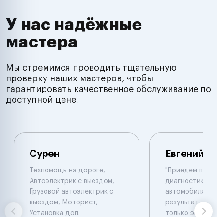
У нас надёжные
мастера
Мы стремимся проводить тщательную
проверку наших мастеров, чтобы
гарантировать качественное обслуживание по
доступной цене.
Сурен
Евгений
Техпомощь на дороге,
"Приедем пров
Автоэлектрик с выездом,
диагностику 
Грузовой автоэлектрик с
автомобиля , 
выездом, Моторист,
результат , ал
Установка доп.
только эвакуат