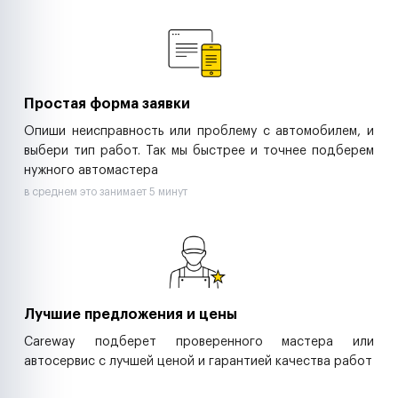
Ремонт спецтехники
Ритейл-сети
Управляющие компании
Страховые компании
B2B-дистрибьюторы
Простая форма заявки
Опиши неисправность или проблему с автомобилем, и
выбери тип работ. Так мы быстрее и точнее подберем
нужного автомастера
в среднем это занимает 5 минут
Лучшие предложения и цены
Careway подберет проверенного мастера или
автосервис с лучшей ценой и гарантией качества работ