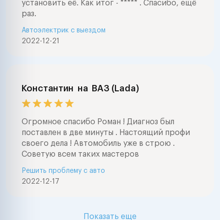
установить её. Как итог - ***** . Спасибо, ещё
airmatic , abc , 
раз.
и тд ) окажем 
Автоэлектрик с выездом
выборе автомоб
2022-12-21
проведем глуб
электронную д
автомобилей
(компьютерная
диагностика ав
Константин
на
ВАЗ (Lada)
марок . Ремонт
электрооборуд
любой сложнос
Огромное спасибо Роман ! Диагноз был
мерседес , бмв
поставлен в две минуты . Настоящий профи
фольксваген , а
своего дела ! Автомобиль уже в строю .
,тойота , нисса
Советую всем таких мастеров
ваз , форд , шк
Решить проблему с авто
шевроле , митс
2022-12-17
опель, пежо, с
ровер, субару 
Lexus, Honda Nis
Mitsubishi, Maz
Показать еще