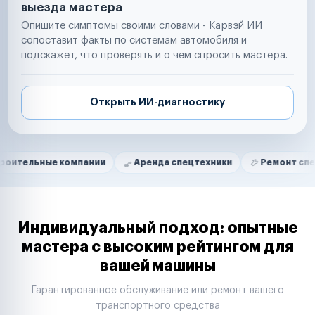
выезда мастера
Опишите симптомы своими словами - Карвэй ИИ
сопоставит факты по системам автомобиля и
подскажет, что проверять и о чём спросить мастера.
Открыть ИИ-диагностику
Нам доверяют
Частные автолюбители
 компании
Аренда спецтехники
Ремонт спецтехники
Маркетплейсы
Службы доставки
Логистические компании
Транспортные компании
Таксопарки
Индивидуальный подход: опытные
Автопарки
мастера с высоким рейтингом для
Автодилеры
вашей машины
Сервисные центры
Поставщики запчастей
Гарантированное обслуживание или ремонт вашего
Строительные компании
транспортного средства
Аренда спецтехники