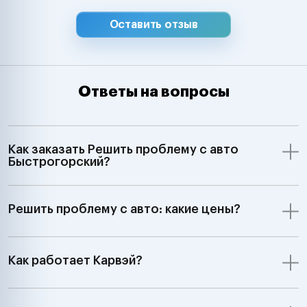
Suzuki, Isuzu, D
Hyundai, Kia, 
Оставить отзыв
Chevrolet, Ssa
Samsung Merce
Smart, BMW, Min
Volkswagen, Aud
Ответы на вопросы
Skoda, Ford, Op
Renault, Peugeo
Saab, Fiat, Alf
Lancia, Volvo, 
Как заказать Решить проблему с авто
Rover;GM, Ford,
Быстрогорский?
Jeep Dodge;Ки
автомобили З
7:00 до 24:00"
Решить проблему с авто: какие цены?
Как работает Карвэй?