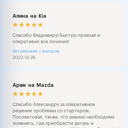
автомобиль пе
покупкой , заме
агрегатов , ре
Алина
на
Kia
стартеров и ге
большой опыт 
звоните в любо
Спасибо Владимиру! Быстро приехал и
часа . ночью в
оперативно все починил!
случаях . буде
Автомеханик с выездом
помочь .профе
2022-12-26
диагностика ав
выездом и на с
любые работы 
автоэлектрике 
заводится авто
Арам
на
Mazda
с сигнализацией
авто электрика
сигнал , замена
Спасибо Александру за оперативное
агрегатов , ре
решение проблемы со стартером.
программирова
Посоветовал, также, что именно необходимо
любых управле
поменять, где приобрести деталь и
автомобилем ( s