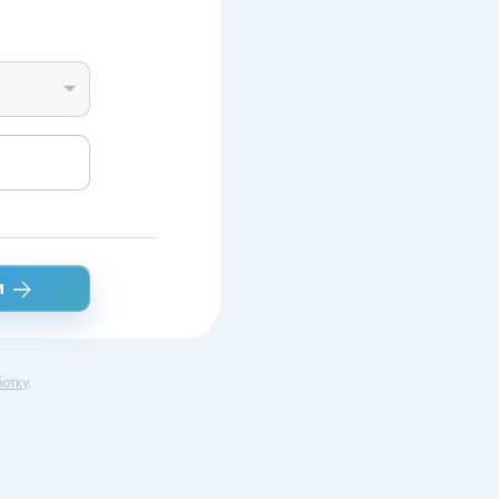
и
отку
.