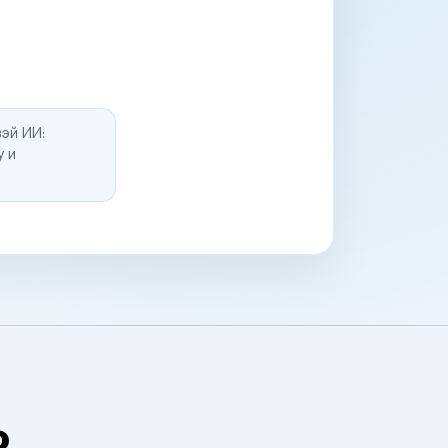
эй ИИ:
у и
о