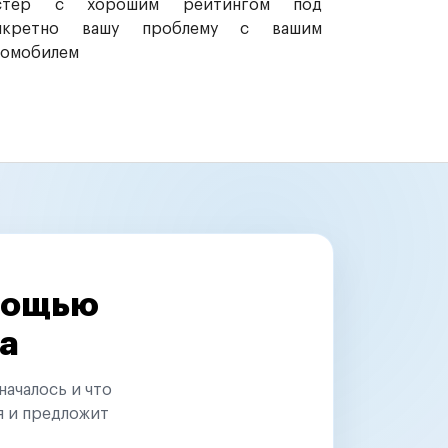
стер с хорошим рейтингом под
нкретно вашу проблему с вашим
томобилем
омощью
а
началось и что
я и предложит