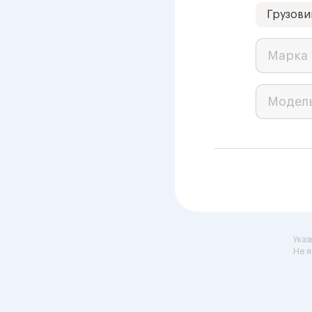
Грузови
Марка 
Модел
Указ
Не я