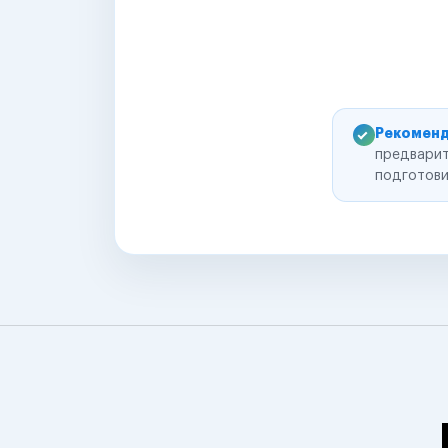
Рекоменд
предварит
подготови