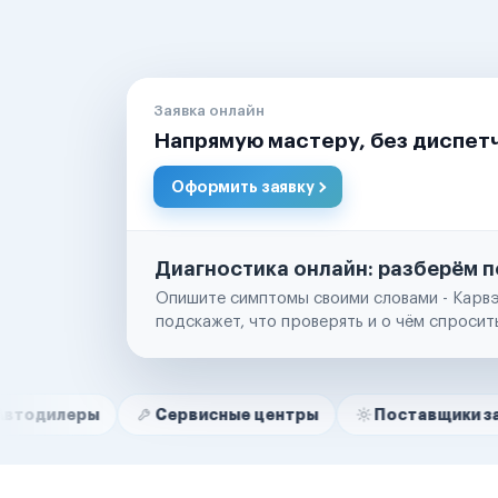
Заявка онлайн
Напрямую мастеру, без диспет
Оформить заявку
Диагностика онлайн: разберём п
Опишите симптомы своими словами - Карвэ
подскажет, что проверять и о чём спросит
Нам доверяют
Частные автолюбители
ы
Сервисные центры
Поставщики запчастей
Маркетплейсы
Службы доставки
Логистические компании
Транспортные компании